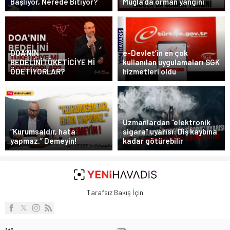
Başlıyor, Nerede Bitiyor?
Muğla’da orman yangını
DOA’NIN
e-Devlet’in en çok
BEDELİNİTÜKETİCİYE Mİ
kullanılan uygulamaları SGK
ÖDETİYORLAR?
hizmetleri oldu
Uzmanlardan “elektronik
“Kurumsaldır, hata
sigara” uyarısı: Diş kaybına
yapmaz.” Demeyin!
kadar götürebilir
Tarafsız Bakış İçin