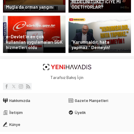
BEDELİNİTÜKETİCİYE Mİ
Muğla’da orman yangını
ÖDETİYORLAR?
e-Devlet’in en çok
kullanılan uygulamaları SGK
“Kurumsaldır, hata
hizmetleri oldu
yapmaz.” Demeyin!
Tarafsız Bakış İçin
Hakkımızda
Gazete Manşetleri
İletişim
Üyelik
Künye