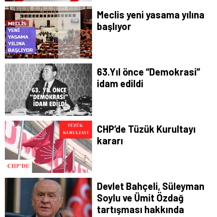
Meclis yeni yasama yılına
başlıyor
63.Yıl önce “Demokrasi”
idam edildi
CHP’de Tüzük Kurultayı
kararı
Devlet Bahçeli, Süleyman
Soylu ve Ümit Özdağ
tartışması hakkında