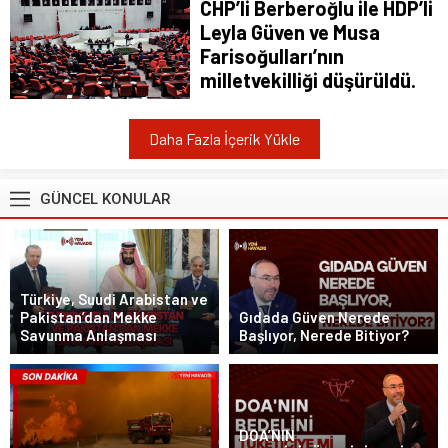
CHP’li Berberoğlu ile HDP’li
Leyla Güven ve Musa
Farisoğulları’nın
milletvekilliği düşürüldü.
Daha Fazla İçerik Yükle
GÜNCEL KONULAR
Türkiye, Suudi Arabistan ve
Pakistan’dan Mekke
Gıdada Güven Nerede
Savunma Anlaşması
Başlıyor, Nerede Bitiyor?
DOA’NIN