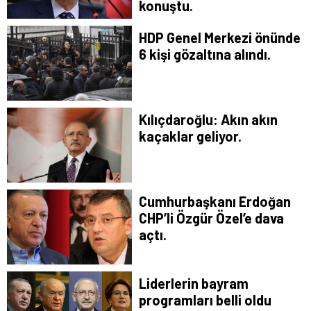
konuştu.
HDP Genel Merkezi önünde
6 kişi gözaltına alındı.
Kılıçdaroğlu: Akın akın
kaçaklar geliyor.
Cumhurbaşkanı Erdoğan
CHP’li Özgür Özel’e dava
açtı.
Liderlerin bayram
programları belli oldu