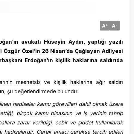
 avukatı Hüseyin Aydın, yaptığı yazılı
ür Özel’in 26 Nisan’da Çağlayan Adliyesi
19 Mayıs 2
 Erdoğan’ın kişilik haklarına saldırıda
İtalya’da
Düştü
 mesnetsiz ve kişilik haklarına ağır saldırı
 değerlendirmede bulundu:
hadiseler kamu görevlileri dahil olmak üzere
, birçok kamu binasının ve iş yerinin tahrip
 zarar verildiği, cebir ve şiddet kullanılarak
iselerdir. Gerek amacı gerekse tercih edilen
ren bu hadiselerin adli makamlar tarafından
8 Şubat 20
Yasaklar
bii bir şey olamaz. Hiçbir demokratik hukuk
yazıldı
ilmiş meşru hükümetin devrilmesine müsamaha
dli ve idari olarak müsamaha göstermek