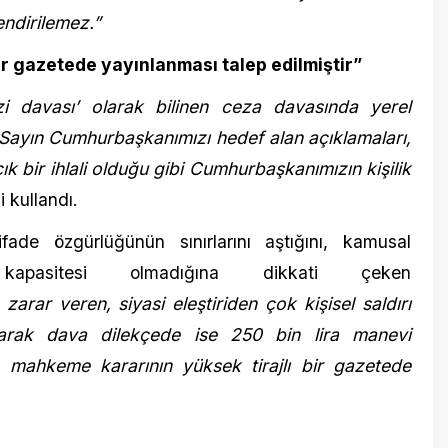
andı.
zgürlüğünün sınırlarını aştığını, kamusal
sitesi olmadığına dikkati çeken
veren, siyasi eleştiriden çok kişisel saldırı
k dava dilekçede ise 250 bin lira manevi
keme kararının yüksek tirajlı bir gazetede
doğan
,
Özgür Özel ne dedi?
,
Özgür Özel'e neden dava açıldı