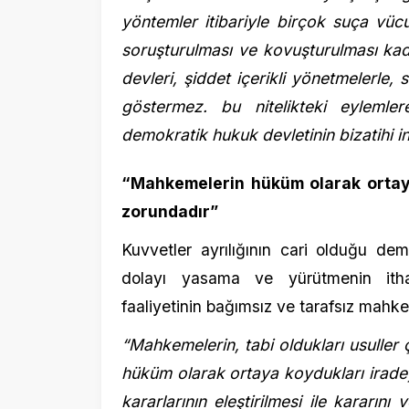
demokratik hukuk devletinin bizatihi inkarı 
“Mahkemelerin hüküm olarak ortaya koy
zorundadır”
Kuvvetler ayrılığının cari olduğu demokrat
dolayı yasama ve yürütmenin itham edi
faaliyetinin bağımsız ve tarafsız mahkemeleri
“Mahkemelerin, tabi oldukları usuller çerçev
hüküm olarak ortaya koydukları iradeye h
kararlarının eleştirilmesi ile kararını ver
tehdit edilmesi aynı çerçevede değerlendiri
“Mahkeme kararının yüksek tirajlı bir ga
Aydın,
“Davalının, kamuoyunda ‘gezi dav
mahkemenin verdiği karar üzerinden, Sayın
yukarıda ifade edilen temel ilkelerin açık bi