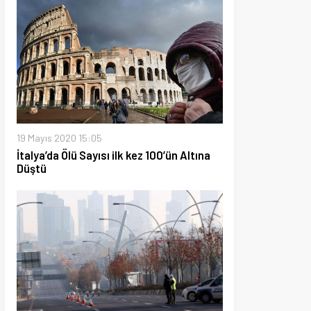
020 15:05
 Ölü Sayısı ilk kez 100’ün Altına
21 13:42
a uymayan 32 Bin kişiye ceza