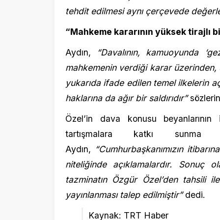
haklarına da ağır bir saldırıdır”
sözlerini kull
Özel’in dava konusu beyanlarının ifade ö
tartışmalara katkı sunma kapa
Aydın,
“Cumhurbaşkanımızın itibarına zarar 
niteliğinde açıklamalardır. Sonuç olara
tazminatın Özgür Özel’den tahsili ile mah
yayınlanması talep edilmiştir”
dedi.
Kaynak: TRT Haber
ETİKETLER:
CHP Özgür Özel
,
Cumhurbaşkanı Recep Tayyip Er
YORUMLAR