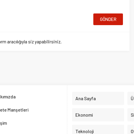
a
Ana Sayfa
Ülkemiz
nşetleri
Ekonomi
Siyaset
Teknoloji
Otomobil
Spor
Test Çöz
rafsızlıkla ele alarak, doğru bilgiye adil bir şekilde ulaşmanızı sağlıyoruz.