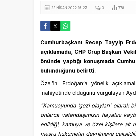
Cumhurbaşkanı Recep Tayyip Erdoğan’ın
açıklamada, CHP Grup Başkan Vekili Özg
önünde yaptığı konuşmada Cumhurbaşkanı
bulunduğunu belirtti.
Özel’in, Erdoğan’a yönelik açıklamalarının
mahiyetinde olduğunu vurgulayan Aydın, şu
“Kamuoyunda ‘gezi olayları’ olarak bilinen 
onlarca vatandaşımızın hayatını kaybettiği
edildiği, kamuya ve özel kişilere ait mallara
meşru hükümetin devrilmeye çalışıldığı had
yöntemler itibariyle birçok suça vücut ve
soruşturulması ve kovuşturulması kadar ta
devleri, şiddet içerikli yönetmelerle, seç
göstermez. bu nitelikteki eylemlere a