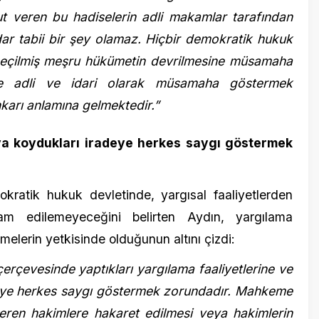
anlamına gelmektedir.”
dukları iradeye herkes saygı göstermek
ik hukuk devletinde, yargısal faaliyetlerden
13 Aralık 2
lemeyeceğini belirten Aydın, yargılama
Tren kaza
n yetkisinde olduğunun altını çizdi:
alındı
esinde yaptıkları yargılama faaliyetlerine ve
erkes saygı göstermek zorundadır. Mahkeme
en hakimlere hakaret edilmesi veya hakimlerin
lemez.”
zetede yayınlanması talep edilmiştir”
ası’ olarak bilinen ceza davasında yerel
7 Mart 201
 Cumhurbaşkanımızı hedef alan açıklamaları,
Kütahya’
r ihlali olduğu gibi Cumhurbaşkanımızın kişilik