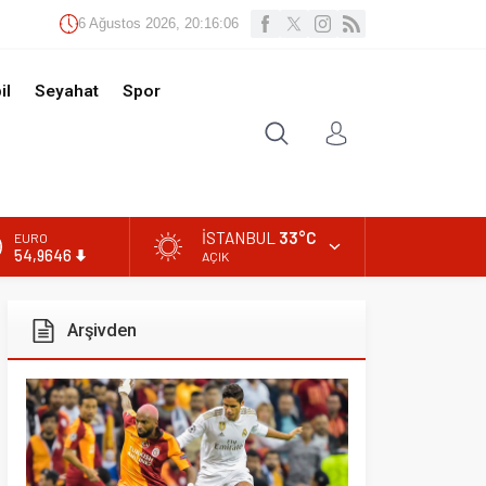
Ağustos 2026, 20:16:07
t
Spor
İSTANBUL
33°C
AÇIK
ivden