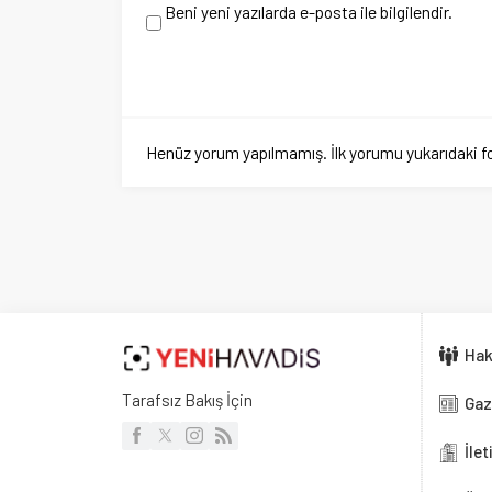
Hakkımızd
Tarafsız Bakış İçin
Gazete Ma
İletişim
Üyelik
Künye
Güncel olayları ta