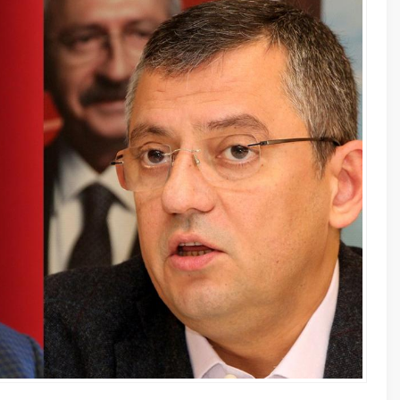
23 Ekim 20
Galatasa
Kaybetti
24 Temmuz
Gezegenl
uygulama
A
A
+
-