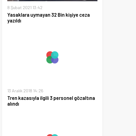
018 14:26
sıyla ilgili 3 personel gözaltına
9 12:09
da hazine avcılarına operasyon