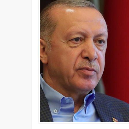
29 NISAN 2022 16:23
0
778