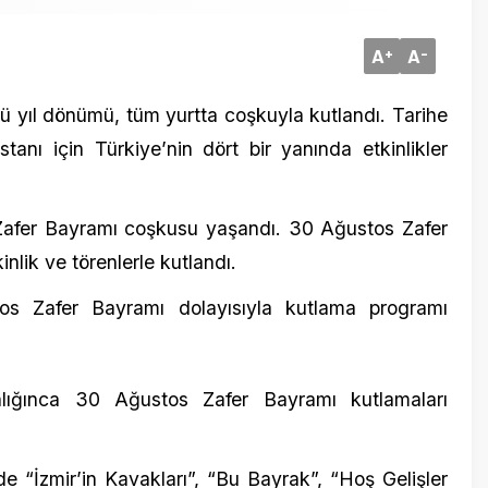
dönümü, tüm yurtta coşkuyla kutlandı. Tarihe
için Türkiye’nin dört bir yanında etkinlikler
20 Temmuz
 Bayramı coşkusu yaşandı. 30 Ağustos Zafer
Eryaman 
ve törenlerle kutlandı.
Dönemi
afer Bayramı dolayısıyla kutlama programı
a 30 Ağustos Zafer Bayramı kutlamaları
r’in Kavakları”, “Bu Bayrak”, “Hoş Gelişler
şı” seslendirdi.
3 Ocak 202
Kanada’da
ere eşlik etti. Bazı vatandaşlar, konseri cep
hastalık 