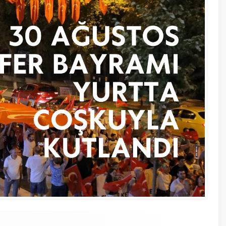
22 Şubat 2
Kılıçdar
yapacak
3 Kasım 20
Saatlerc
Nüfus’da
A
A
+
-