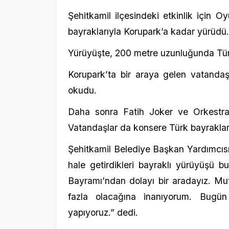
Vatandaşlar da konsere Türk bayraklarıyla eşl
Şehitkamil Belediye Başkan Yardımcısı Yusu
hale getirdikleri bayraklı yürüyüşü bu yıl 
Bayramı’ndan dolayı bir aradayız. Mutluyuz.
fazla olacağına inanıyorum. Bugün yakl
yapıyoruz.” dedi.
Kilis
Kilis’te 30 Ağustos Zafer Bayramı dolay
toplananlar, ellerindeki Türk bayrakları ve
Meydandaki Atatürk Anıtı önünde meşale ate
Etkinlik, havai fişek gösterisi ile sona erdi.
Yürüyüşe, Vali Tahir Şahin, 11. Hudut Tugay
Başkanı Hakan Bilecen, Cumhuriyet Başsa