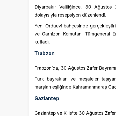
Trabzon
Trabzon’da, 30 Ağustos Zafer Bayramı kutlam
Türk bayrakları ve meşaleler taşıyan gru
marşları eşliğinde Kahramanmaraş Caddesi’
Gaziantep
Gaziantep ve Kilis’te 30 Ağustos Zafer Bayra
Şehitkamil ilçesindeki etkinlik için Oyuncak
bayraklarıyla Korupark’a kadar yürüdü.
Yürüyüşte, 200 metre uzunluğunda Türk bayr
Korupark’ta bir araya gelen vatandaşlar, s
okudu.
Daha sonra Fatih Joker ve Orkestrası, par