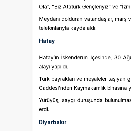
Hatay
Hatay’ın İskenderun ilçesinde, 30 Ağustos
alayı yapıldı.
Türk bayrakları ve meşaleler taşıyan grup, b
Caddesi’nden Kaymakamlık binasına yürüdü
Yürüyüş, saygı duruşunda bulunulmasının a
erdi.
Diyarbakır
Diyarbakır Valiliğince, 30 Ağustos Zafe
dolayısıyla resepsiyon düzenlendi.
Yeni Orduevi bahçesinde gerçekleştirilen p
ve Garnizon Komutanı Tümgeneral Ertan İnal
kutladı.