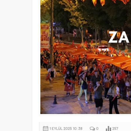
1 EYLÜL 2025 10:38
0
257