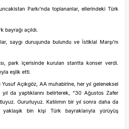
ik etti.
f Açıkgöz, AA muhabirine, her yıl geleneksel
da yaptıklarını belirterek, “30 Ağustos Zafer
 Gururluyuz. Katılımın bir yıl sonra daha da
aşık bin kişi Türk bayraklarıyla yürüyüş
ısıyla Hacı Mustafa Cümbüş Camisi önünde
 meşalelerle Cumhuriyet Meydanı’na yürüdü.
şi yakıldı.
 Komutanı Tuğgeneral Ersin Özbalcı, Belediye
vcısı Emre Kaya, İl Emniyet Müdürü Aykut