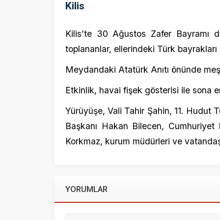
Korkmaz, kurum müdürleri ve vatandaşlar kat
YORUMLAR
Beni sonraki yorumlar için e-posta ile bilgilendir.
Beni yeni yazılarda e-posta ile bilgilendir.