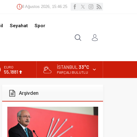
Ağustos 2026, 15:46:27
t
Spor
İSTANBUL
33°C
PARÇALI BULUTLU
ivden