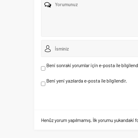
Henüz yorum yapılmamış. İlk yorumu yukarıdaki form aracıl
TBMM Gazze için olağanüs
Anasayfa
»
Ülkemiz
»
TBMM Gazze için olağanüstü toplandı!