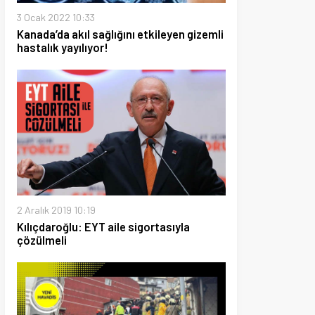
19 10:19
ğlu: EYT aile sigortasıyla
i
026 13:45
Fatih’te 2 bina çöktü