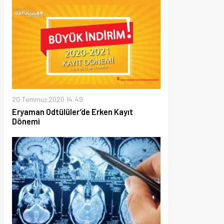
 2020 14:49
Odtülüler’de Erken Kayıt
2 10:33
 akıl sağlığını etkileyen gizemli
yayılıyor!