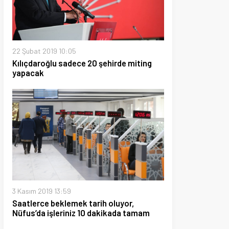
019 10:05
oğlu sadece 20 şehirde miting
19 13:59
e beklemek tarih oluyor,
 işleriniz 10 dakikada tamam