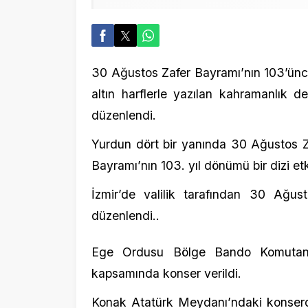
30 Ağustos Zafer Bayramı’nın 103’üncü yıl 
altın harflerle yazılan kahramanlık destanı 
düzenlendi.
Yurdun dört bir yanında 30 Ağustos Zafer
Bayramı’nın 103. yıl dönümü bir dizi etkinlik 
İzmir’de valilik tarafından 30 Ağustos Z
düzenlendi..
Ege Ordusu Bölge Bando Komutanlığınc
kapsamında konser verildi.
Konak Atatürk Meydanı’ndaki konserde “İzmi
Ola”, “Biz Atatürk Gençleriyiz” ve “İzmir Mar
Meydanı dolduran vatandaşlar, marş ve türkül
telefonlarıyla kayda aldı.