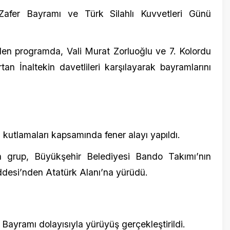
aları kapsamında fener alayı yapıldı.
p, Büyükşehir Belediyesi Bando Takımı’nın
nden Atatürk Alanı’na yürüdü.
mı dolayısıyla yürüyüş gerçekleştirildi.
istan Parkı’nda toplananlar, ellerindeki Türk
ağı açıldı.
aygı duruşunda bulundu ve İstiklal Marşı’nı
k içerisinde kurulan stantta konser verdi.