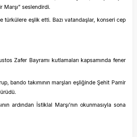
 Zafer Bayramı kutlamaları kapsamında fener
ando takımının marşları eşliğinde Şehit Pamir
2 Aralık 20
.
Kılıçdaro
çözülmel
rdından İstiklal Marşı’nın okunmasıyla sona
r Bayramı ve Türk Silahlı Kuvvetleri Günü
rogramda, Vali Murat Zorluoğlu ve 7. Kolordu
22 Mart 2
tekin davetlileri karşılayarak bayramlarını
İstanbul 