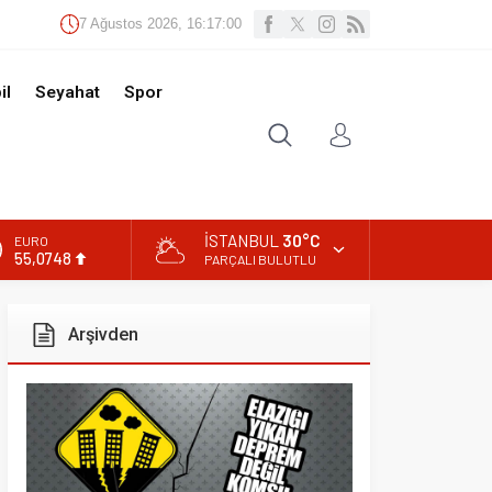
Ağustos 2026, 16:17:01
t
Spor
İSTANBUL
30°C
PARÇALI BULUTLU
ivden