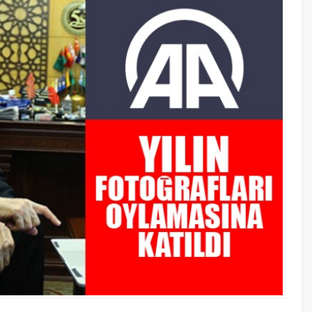
30 Ocak 2
Elazığ’da
soruştur
5 Ağustos 
Kültür ve
tarih ver
A
A
+
-