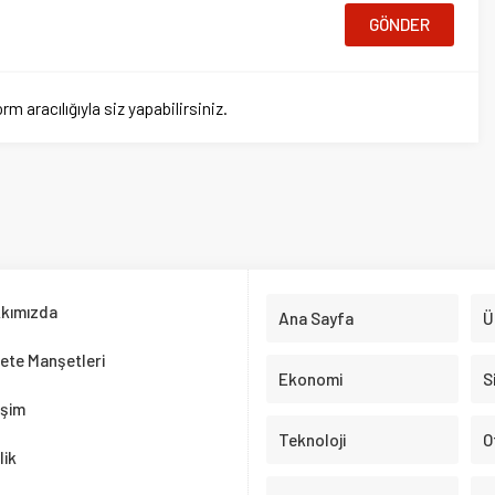
a
Ana Sayfa
Ülkemiz
nşetleri
Ekonomi
Siyaset
Teknoloji
Otomobil
Spor
Test Çöz
rafsızlıkla ele alarak, doğru bilgiye adil bir şekilde ulaşmanızı sağlıyoruz.