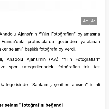
 Ajansı’nın “Yılın Fotoğrafları” oylamasına
nsa’daki protestolarda gözünden yaralanan
11 Ocak 20
elamı” başlıklı fotoğrafa oy verdi.
Cumhurb
Vatandaşl
olu Ajansı’nın (AA) “Yılın Fotoğrafları”
dağıtaca
r kategorilerindeki fotoğrafları tek tek
sinde “Sarıkamış şehitleri anısına” isimli
lamı” fotoğrafını beğendi
. Sıkı bir Beşiktaş taraftarı olan Bahçeli,
6 Ağustos 
toğraf göremeyince hayal kırıklığı yaşadı.
Antalya y
altına alı
ker selamı” başlıklı fotoğrafı beğendi.