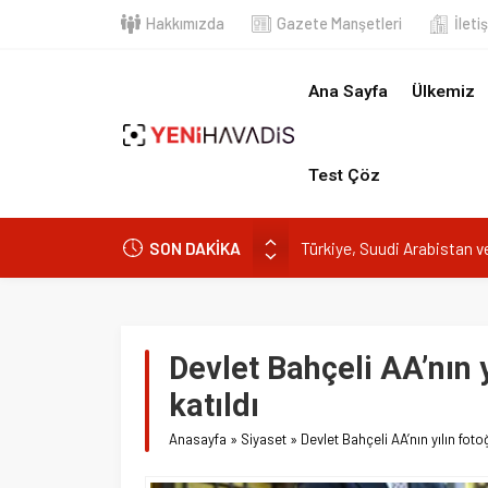
Hakkımızda
Gazete Manşetleri
İletişim
Ana Sayfa
Ülkemiz
Dün
Test Çöz
Türkiye, Suudi Arabistan ve Pak
SON DAKİKA
Gıdada Güven Nerede Başlıyor, Ne
Muğla’da orman yangını
DOA’NIN BEDELİNİTÜKETİCİYE 
Devlet Bahçeli AA’nın yılı
e-Devlet’in en çok kullanılan uygu
katıldı
Anasayfa
»
Siyaset
»
Devlet Bahçeli AA’nın yılın fotoğrafları