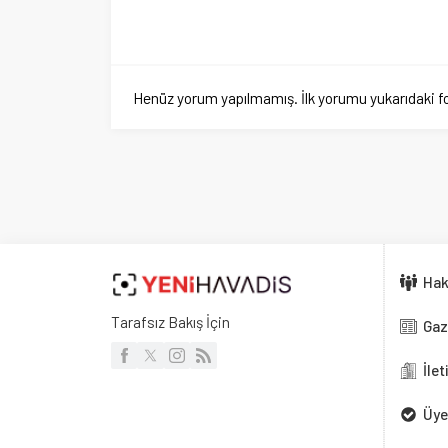
Hakkımızd
Tarafsız Bakış İçin
Gazete Ma
İletişim
Üyelik
Künye
Güncel olayları ta