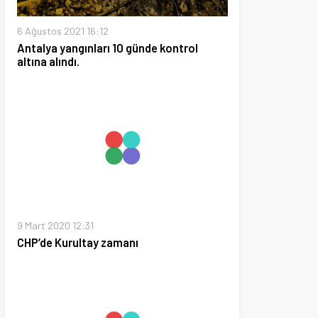
0 12:31
urultay zamanı
21 11:51
lu virüs yüzünden en başa
z.