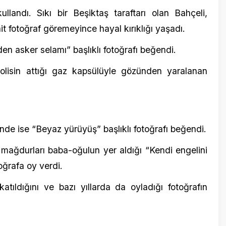
in attığı gaz kapsülüyle gözünden yaralanan
 “Beyaz yürüyüş” başlıklı fotoğrafı beğendi.
urları baba-oğulun yer aldığı “Kendi engelini
9 Mart 202
a oy verdi.
CHP’de K
ığını ve bazı yıllarda da oyladığı fotoğrafın
9 Şubat 20
Mutasyon
dönüyoru