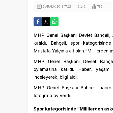
MHP Genel Başkanı Devlet Bahçeli, Anadolu
katıldı. Bahçeli, spor kategorisinde Fra
Mustafa Yalçın’a ait olan “Millilerden asker s
MHP Genel Başkanı Devlet Bahçeli, Anad
oylamasına katıldı. Haber, yaşam ve spo
inceleyerek, bilgi aldı.
MHP Genel Başkanı Bahçeli, haber kategori
fotoğrafa oy verdi.
Spor kategorisinde “Millilerden asker se
Bahçeli, spor kategorisinde de oy kullandı
fotoğraflar arasında siyah-beyazlılara ait fo
Bahçeli, bu kategoride en çok “Millilerden as