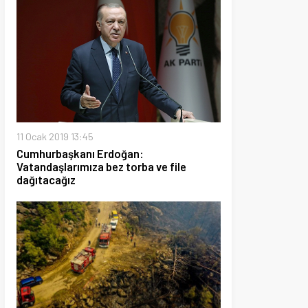
19 13:45
aşkanı Erdoğan:
arımıza bez torba ve file
ğız
2021 16:12
angınları 10 günde kontrol
ndı.