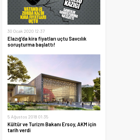
020 12:37
 kira fiyatları uçtu Savcılık
ma başlattı!
2018 01:35
 Turizm Bakanı Ersoy, AKM için
di