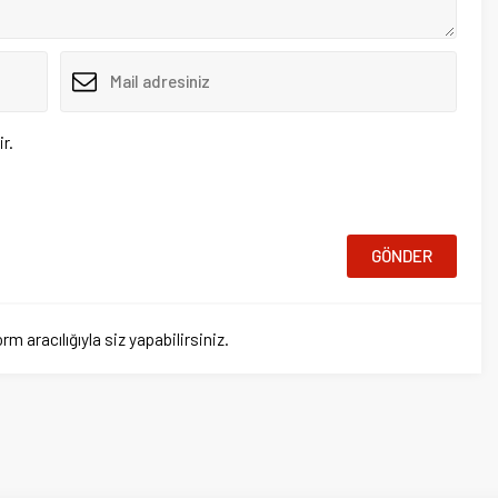
ığıyla siz yapabilirsiniz.
a
Ana Sayfa
Ülkemiz
nşetleri
Ekonomi
Siyaset
Teknoloji
Otomobil
Spor
Test Çöz