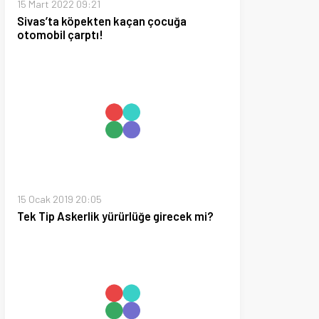
019 20:05
skerlik yürürlüğe girecek mi?
020 13:45
st Yaptırdı, Takım Komple
ktı