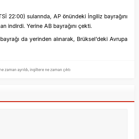
n ayrıldı
,
ingiltere ne zaman çıktı
15 Ocak 2
Tek Tip A
21 Mayıs 2
Bursa Te
Temiz Çı