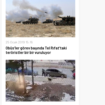
19 15:16
görev başında Tel Rıfat’taki
er bir bir vuruluyor
22 09:21
 köpekten kaçan çocuğa
 çarptı!