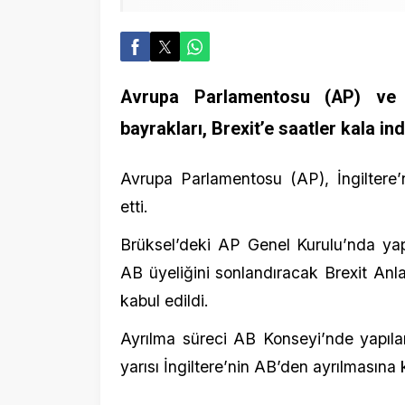
Avrupa Parlamentosu (AP) ve Avrupa
bayrakları, Brexit’e saatler kala indirildi
Avrupa Parlamentosu (AP), İngiltere’nin Av
etti.
Brüksel’deki AP Genel Kurulu’nda yapılan oy
AB üyeliğini sonlandıracak Brexit Anlaşmas
kabul edildi.
Ayrılma süreci AB Konseyi’nde yapılan oy
yarısı İngiltere’nin AB’den ayrılmasına karar v
Bayraklar indirildi
AB yetkilileri, Belçika saatiyle 20.00 (TSİ 2
gönderden herhangi bir tören yapılmadan indi
Aynı şekilde, AB Konseyi’ndeki İngiliz bayr