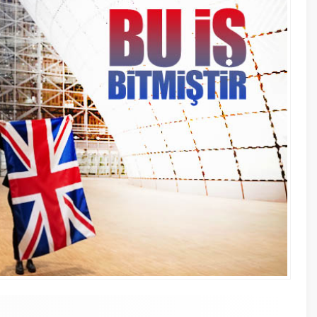
5 Şubat 2
Maduro: 
etmeyec
15 Şubat 2
Şişli Bel
A
A
+
-