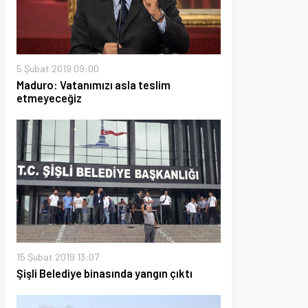
019 09:00
Vatanımızı asla teslim
eğiz
019 13:07
ediye binasında yangın çıktı