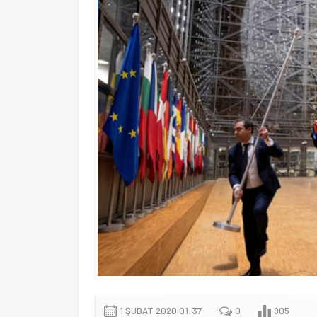
1 ŞUBAT 2020 01:37
0
905