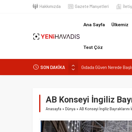
Hakkımızda
Gazete Manşetleri
İletişim
Ana Sayfa
Ülkemiz
Dün
Test Çöz
Gıdada Güven Nerede Başlıyor, Ne
SON DAKİKA
Muğla’da orman yangını
DOA’NIN BEDELİNİTÜKETİCİYE 
e-Devlet’in en çok kullanılan uygu
AB Konseyi İngiliz Bayrakl
“Kurumsaldır, hata yapmaz.” Dem
Anasayfa
»
Dünya
»
AB Konseyi İngiliz Bayraklarını İndirdi