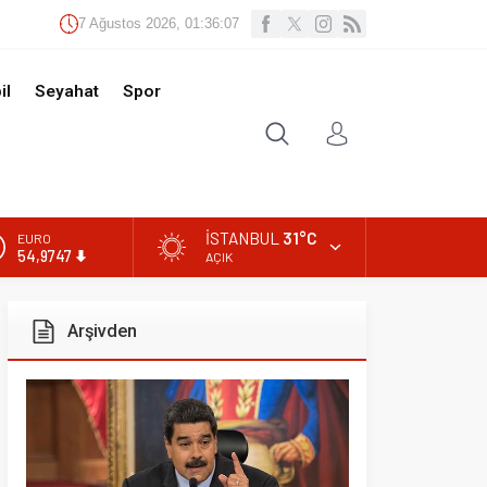
Ağustos 2026, 01:36:08
t
Spor
İSTANBUL
31°C
AÇIK
ivden