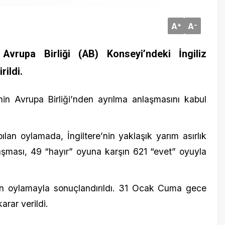
 Birliği (AB) Konseyi’ndeki İngiliz
.
25 Ocak 20
rupa Birliği’nden ayrılma anlaşmasını kabul
Obüs’ler 
teröristl
lamada, İngiltere’nin yaklaşık yarım asırlık
ı, 49 “hayır” oyuna karşın 621 “evet” oyuyla
lamayla sonuçlandırıldı. 31 Ocak Cuma gece
erildi.
15 Mart 20
Sivas’ta
otomobil
2:00) sularında, AP önündeki İngiliz bayrağını
rdi. Yerine AB bayrağını çekti.
ağı da yerinden alınarak, Brüksel’deki Avrupa