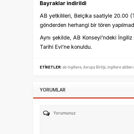
Tarihi Evi’ne konuldu.
ETİKETLER:
ab ingiltere
,
Avrupa Birliği
,
ingiltere ab'den ne zama
YORUMLAR
Beni sonraki yorumlar için e-posta ile bilgilendir.
Beni yeni yazılarda e-posta ile bilgilendir.