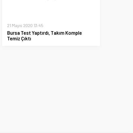
Dünya
Kadın
Seyahat