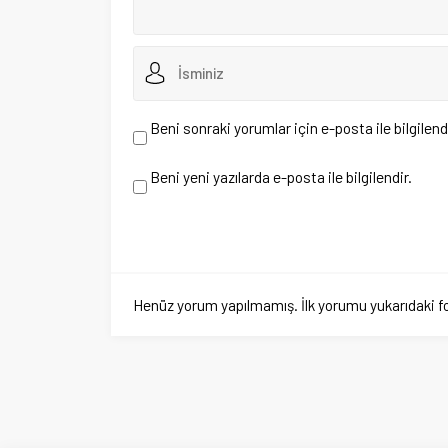
Henüz yorum yapılmamış. İlk yorumu yukarıdaki form aracıl
Hakkımızd
Tarafsız Bakış İçin
Gazete Ma
İletişim
Üyelik
Künye