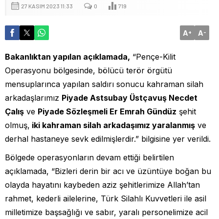
27 KASIM 2023 11:33
0
719
A
A
+
-
Bakanlıktan yapılan açıklamada,
“Pençe-Kilit
Operasyonu bölgesinde, bölücü terör örgütü
mensuplarınca yapılan saldırı sonucu kahraman silah
arkadaşlarımız
Piyade Astsubay Üstçavuş Necdet
Çalış
ve
Piyade Sözleşmeli Er Emrah Gündüz
şehit
olmuş,
iki kahraman silah arkadaşımız yaralanmış
ve
derhal hastaneye sevk edilmişlerdir.” bilgisine yer verildi.
Bölgede operasyonların devam ettiği belirtilen
açıklamada, “Bizleri derin bir acı ve üzüntüye boğan bu
olayda hayatını kaybeden aziz şehitlerimize Allah’tan
rahmet, kederli ailelerine, Türk Silahlı Kuvvetleri ile asil
milletimize başsağlığı ve sabır, yaralı personelimize acil