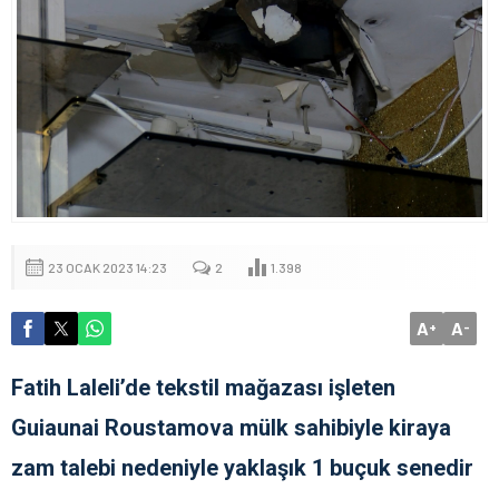
23 OCAK 2023 14:23
2
1.398
A
A
+
-
Fatih Laleli’de tekstil mağazası işleten
Guiaunai Roustamova mülk sahibiyle kiraya
zam talebi nedeniyle yaklaşık 1 buçuk senedir