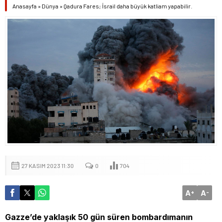
Anasayfa
»
Dünya
»
Qadura Fares; İsrail daha büyük katliam yapabilir.
27 KASIM 2023 11:30
0
704
A
A
+
-
Gazze’de yaklaşık 50 gün süren bombardımanın