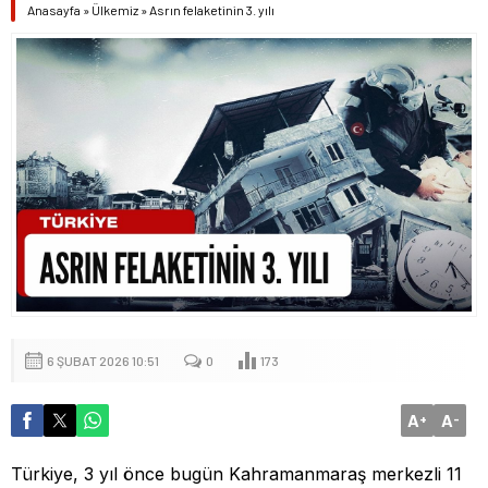
Anasayfa
»
Ülkemiz
»
Asrın felaketinin 3. yılı
6 ŞUBAT 2026 10:51
0
173
A
A
+
-
Türkiye, 3 yıl önce bugün Kahramanmaraş merkezli 11