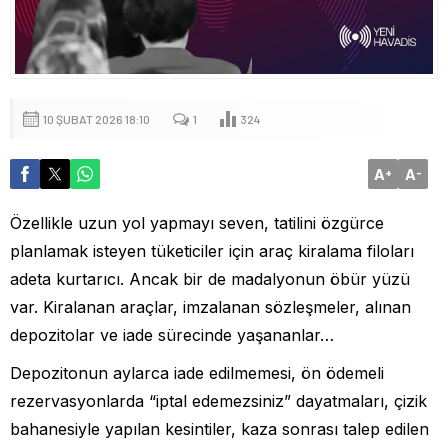
10 ŞUBAT 2026 18:10
1
324
A
A
+
-
Özellikle uzun yol yapmayı seven, tatilini özgürce
planlamak isteyen tüketiciler için araç kiralama filoları
adeta kurtarıcı. Ancak bir de madalyonun öbür yüzü
var. Kiralanan araçlar, imzalanan sözleşmeler, alınan
depozitolar ve iade sürecinde yaşananlar…
Depozitonun aylarca iade edilmemesi, ön ödemeli
rezervasyonlarda “iptal edemezsiniz” dayatmaları, çizik
bahanesiyle yapılan kesintiler, kaza sonrası talep edilen