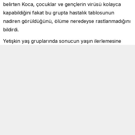
belirten Koca, çocuklar ve gençlerin virüsü kolayca
kapabildiğini fakat bu grupta hastalık tablosunun
nadiren görüldüğünü, ölüme neredeyse rastlanmadığını
bildirdi.
Yetişkin yaş gruplarında sonucun yaşın ilerlemesine
bağlı olarak değiştiğine dikkati çeken Koca, Bilim
Kurulunun verdiği ve dünyada kabul gören bilgileri daha
önce pek çok kez ifade ettiğini dile getirdi.
“Ölüm oranı sanılanın çok altında”
Bakan Koca, bu hastalıkta ölüm oranının sanılanın çok
altında olduğunu anımsatarak, hastalığın en ağır
seyrettiği kişilerin direnci düşük ve başka hastalığı
bulunan kişiler olduğunu ifade etti. Koca, yaşlıların
yüksek risk grubunda olduğunu, direnci düşük kronik
hastalığı bulunan, savunma sistemi zayıf yaşlıların çok