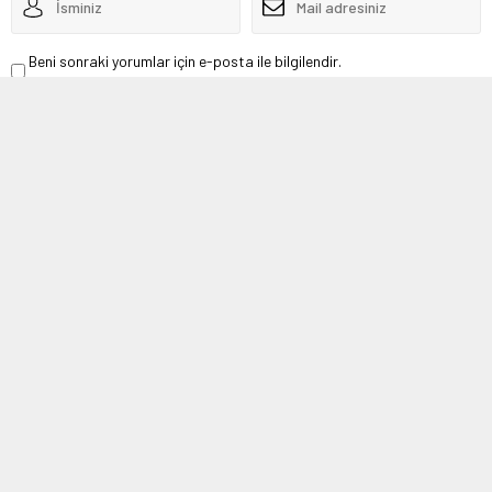
Beni sonraki yorumlar için e-posta ile bilgilendir.
Beni yeni yazılarda e-posta ile bilgilendir.
Henüz yorum yapılmamış. İlk yorumu yukarıdaki form aracılığıyla siz
yapabilirsiniz.
Arşivden
18 Mart 2019 14:00
10 Aralık 2019 15:15