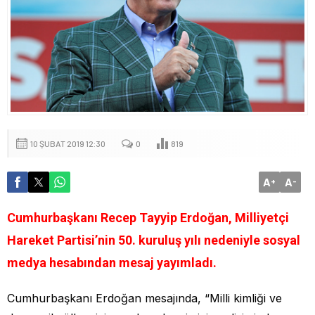
10 ŞUBAT 2019 12:30
0
819
A
A
+
-
Cumhurbaşkanı Recep Tayyip Erdoğan, Milliyetçi
Hareket Partisi’nin 50. kuruluş yılı nedeniyle sosyal
medya hesabından mesaj yayımladı.
Cumhurbaşkanı Erdoğan mesajında, “Milli kimliği ve