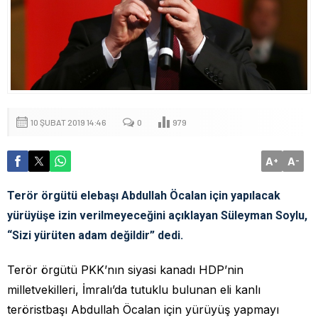
10 ŞUBAT 2019 14:46
0
979
A
A
+
-
Terör örgütü elebaşı Abdullah Öcalan için yapılacak
yürüyüşe izin verilmeyeceğini açıklayan Süleyman Soylu,
“Sizi yürüten adam değildir” dedi.
Terör örgütü PKK’nın siyasi kanadı HDP’nin
milletvekilleri, İmralı’da tutuklu bulunan eli kanlı
teröristbaşı Abdullah Öcalan için yürüyüş yapmayı