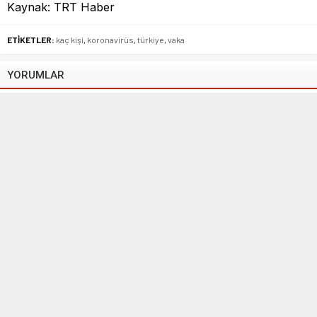
Kaynak: TRT Haber
ETİKETLER:
kaç kişi
,
koronavirüs
,
türkiye
,
vaka
YORUMLAR
Beni sonraki yorumlar için e-posta ile bilgilendir.
Beni yeni yazılarda e-posta ile bilgilendir.