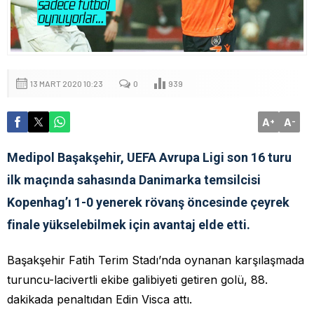
13 MART 2020 10:23
0
939
A
A
+
-
Medipol Başakşehir, UEFA Avrupa Ligi son 16 turu
ilk maçında sahasında Danimarka temsilcisi
Kopenhag’ı 1-0 yenerek rövanş öncesinde çeyrek
finale yükselebilmek için avantaj elde etti.
Başakşehir Fatih Terim Stadı’nda oynanan karşılaşmada
turuncu-lacivertli ekibe galibiyeti getiren golü, 88.
dakikada penaltıdan Edin Visca attı.