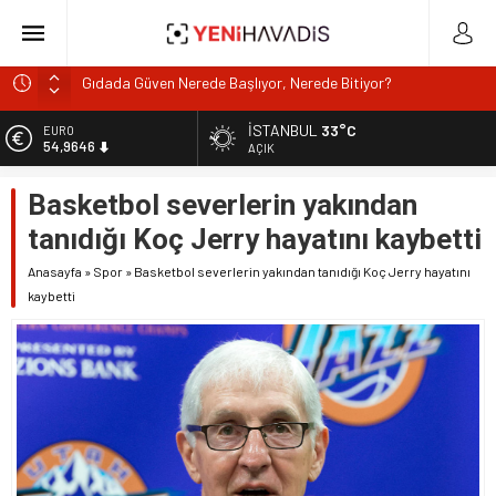
Gıdada Güven Nerede Başlıyor, Nerede Bitiyor?
Muğla’da orman yangını
DOA’NIN BEDELİNİTÜKETİCİYE Mİ ÖDETİYORLAR?
İSTANBUL
33°C
EURO
54,9646
AÇIK
e-Devlet’in en çok kullanılan uygulamaları SGK hizmetleri
oldu
ALTIN
Basketbol severlerin yakından
6.488,95
“Kurumsaldır, hata yapmaz.” Demeyin!
tanıdığı Koç Jerry hayatını kaybetti
BİST
13.798,82
Anasayfa
»
Spor
»
Basketbol severlerin yakından tanıdığı Koç Jerry hayatını
kaybetti
DOLAR
47,5939