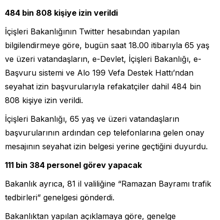
484 bin 808 kişiye izin verildi
İçişleri Bakanlığının Twitter hesabından yapılan
bilgilendirmeye göre, bugün saat 18.00 itibarıyla 65 yaş
ve üzeri vatandaşların, e-Devlet, İçişleri Bakanlığı, e-
Başvuru sistemi ve Alo 199 Vefa Destek Hattı’ndan
seyahat izin başvurularıyla refakatçiler dahil 484 bin
808 kişiye izin verildi.
İçişleri Bakanlığı, 65 yaş ve üzeri vatandaşların
başvurularının ardından cep telefonlarına gelen onay
mesajının seyahat izin belgesi yerine geçtiğini duyurdu.
111 bin 384 personel görev yapacak
Bakanlık ayrıca, 81 il valiliğine “Ramazan Bayramı trafik
tedbirleri” genelgesi gönderdi.
Bakanlıktan yapılan açıklamaya göre, genelge