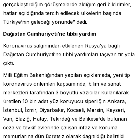
gerçekleştirdiğim görüşmelerde aldığım geri bildirimler,
hatlar açıldığında tercih edilecek ülkelerin başında
Türkiye’nin geleceği yönünde” dedi.
Dağıstan Cumhuriyeti’ne tıbbi yardım
Koronavirüs salgınından etkilenen Rusya’ya bağlı
Dağıstan Cumhuriyeti’ne tıbbi yardımları taşıyan tır yola
çıktı.
Milli Eğitim Bakanlığından yapılan açıklamada, yeni tip
koronavirüs önlemleri kapsamında, bilim ve sanat
merkezleri tarafından 3 boyutlu yazıcılar kullanılarak
üretilen 10 bin adet yüz koruyucu siperliğin Ankara,
İstanbul, İzmir, Diyarbakır, Kocaeli, Mersin, Kayseri,
Van, Elazığ, Hatay, Tekirdağ ve Balıkesir’de bulunan
ceza ve tevkif evlerinde çalışan infaz ve koruma
memurlarına dün ücretsiz olarak dağıtıldığı belirtildi.