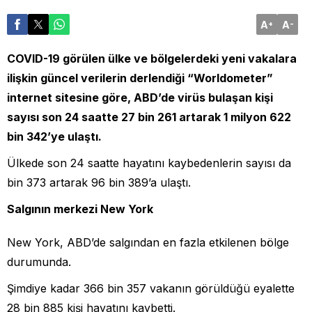
A
A
+
-
COVID-19 görülen ülke ve bölgelerdeki yeni vakalara
ilişkin güncel verilerin derlendiği “Worldometer”
internet sitesine göre, ABD’de virüs bulaşan kişi
sayısı son 24 saatte 27 bin 261 artarak 1 milyon 622
bin 342’ye ulaştı.
Ülkede son 24 saatte hayatını kaybedenlerin sayısı da
bin 373 artarak 96 bin 389’a ulaştı.
Salgının merkezi New York
New York, ABD’de salgından en fazla etkilenen bölge
durumunda.
Şimdiye kadar 366 bin 357 vakanın görüldüğü eyalette
28 bin 885 kişi hayatını kaybetti.