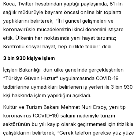
Koca, Twitter hesabından yaptığı paylaşımda, 81 ilin
sağlık müdürüyle bayram öncesi online bir toplantı
yaptıklarını belirterek, “İl il güncel gelişmeleri ve
koronavirüsle mücadelemizin ikinci dönemini istişare
ettik. Ülkenin her noktasında yeni hayat tarzımız;
Kontrollü sosyal hayat, hep birlikte tedbir” dedi.
3 bin 930 kişiye işlem
İçişleri Bakanlığı, dün ülke genelinde gerçekleştirilen
“Türkiye Güven Huzur” uygulamasında COVID-19
tedbirlerine uymadıkları belirlenen iş yerleri ile 3 bin 930
kişi hakkında işlem yapıldığını açıkladı.
Kültür ve Turizm Bakanı Mehmet Nuri Ersoy, yeni tip
koronavirüs (COVID-19) salgını nedeniyle turizm
sektörünün bu yılı kayıp olarak geçirmemesi için titizlikle
çalıştıklarını belirterek, “Gerek telefon gerekse yüz yüze