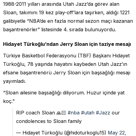
1988-2011 yılları arasında Utah Jazz’da görev alan
Sloan, takımını 19 kez play-off’lara taşırken, aldığı 1221
galibiyetle “NBA’de en fazla normal sezon maçı kazanan
başantrenörler” listesinde 4. sırada bulunuyordu.
Hidayet Türkoğlu’ndan Jerry Sloan için taziye mesajı
Türkiye Basketbol Federasyonu (TBF) Başkanı Hidayet
Türkoğlu, 78 yaşında hayatını kaybeden Utah Jazz’ın
efsane başantrenörü Jerry Sloan için başsağlığı mesajı
yayımladı.
“Sloan ailesine başsağlığı diliyorum. Huzur içinde yat
koç.”
RIP coach Sloan 🙏🏻
#nba
#utah
#Jazz
our
condolences to Sloan family
— Hidayet Türkoğlu (@hidoturkoglu15)
May 22,