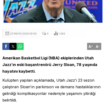
23 MAYIS 2020 09:00
0
1.062
A
A
+
-
Amerikan Basketbol Ligi (NBA) ekiplerinden Utah
Jazz’ın eski başantrenörü Jerry Sloan, 78 yaşında
hayatını kaybetti.
Kulüpten yapılan açıklamada, Utah Jazz’ı 23 sezon
çalıştıran Sloan’ın parkinson ve demans hastalıklarının
getirdiği komplikasyonlar nedeniyle yaşamını yitirdiği
belirtildi.