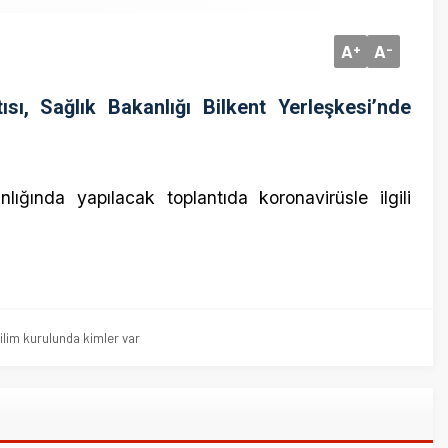
Sağlık Bakanlığı Bilkent Yerleşkesi’nde
3 Mayıs 20
a yapılacak toplantıda koronavirüsle ilgili
Ünlü isim
ulunda kimler var
24 Kasım 
Cumhurba
mazlumla
savundu