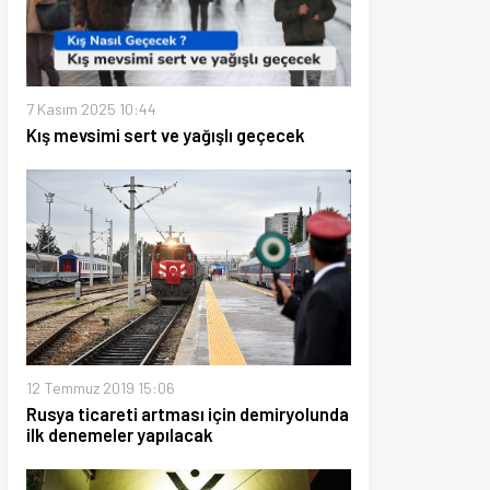
025 10:44
mi sert ve yağışlı geçecek
 2019 15:06
careti artması için demiryolunda
meler yapılacak