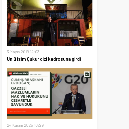
19 14:03
 Çukur dizi kadrosuna girdi
2025 10:29
şkanı Erdoğan: Gazzeli
rın hak ve hukukunu cesaretle
k