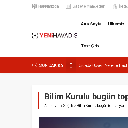
Hakkımızda
Gazete Manşetleri
İletişim
Ana Sayfa
Ülkemiz
Dün
Test Çöz
Gıdada Güven Nerede Başlıyor, Ne
SON DAKİKA
Muğla’da orman yangını
DOA’NIN BEDELİNİTÜKETİCİYE 
e-Devlet’in en çok kullanılan uygu
Bilim Kurulu bugün toplan
“Kurumsaldır, hata yapmaz.” Dem
Anasayfa
»
Sağlık
»
Bilim Kurulu bugün toplanıyor