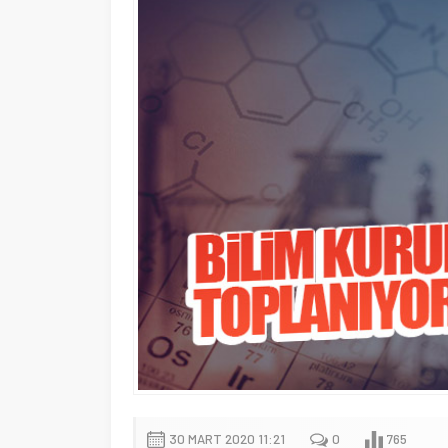
30 MART 2020 11:21
0
765