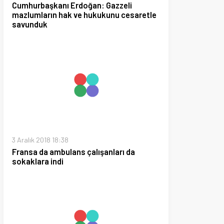
18 18:38
a ambulans çalışanları da
a indi
020 11:00
n göbeğinde 15 Bin Konyalı
lan kasaba😎