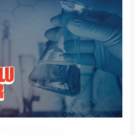
7 Kasım 2
Kış mevsi
12 Temmuz
Rusya ti
ilk dene
A
A
+
-