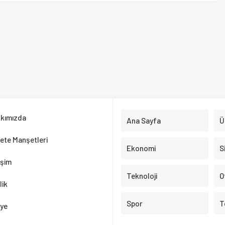
a
Ana Sayfa
Ülkemiz
nşetleri
Ekonomi
Siyaset
Teknoloji
Otomobil
Spor
Test Çöz
rafsızlıkla ele alarak, doğru bilgiye adil bir şekilde ulaşmanızı sağlıyoruz.