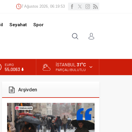
Ağustos 2026, 06:19:54
t
Spor
İSTANBUL
31°C
PARÇALI BULUTLU
ivden