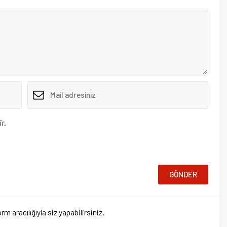
3 Aralık 20
Fransa d
sokaklar
ığıyla siz yapabilirsiniz.
22 Mayıs 2
Avrupa’nı
nüfusu o