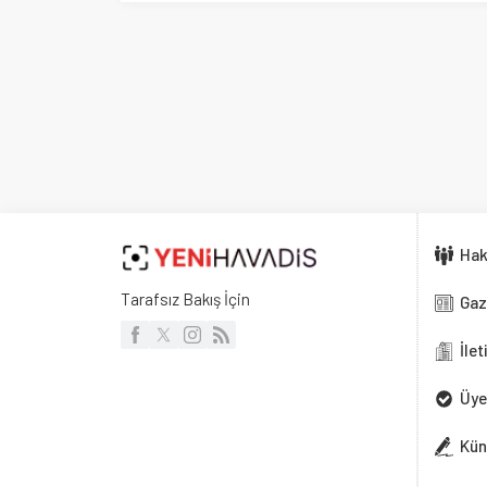
Hakkımızd
Tarafsız Bakış İçin
Gazete Ma
İletişim
Üyelik
Künye
Güncel olayları ta