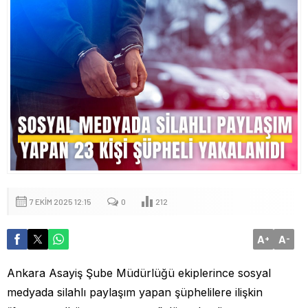
7 EKIM 2025 12:15
0
212
A
A
+
-
Ankara Asayiş Şube Müdürlüğü ekiplerince sosyal
medyada silahlı paylaşım yapan şüphelilere ilişkin