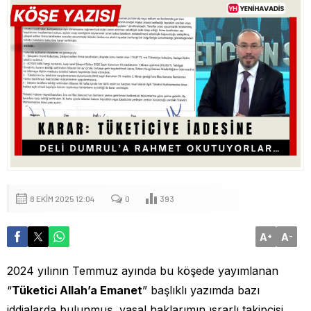
8 EKIM 2025 12:04
0
393
A
A
+
-
2024 yılının Temmuz ayında bu köşede yayımlanan
“
Tüketici Allah’a Emanet
” başlıklı yazımda bazı
iddialarda bulunmuş, yasal haklarımın ısrarlı takipçisi