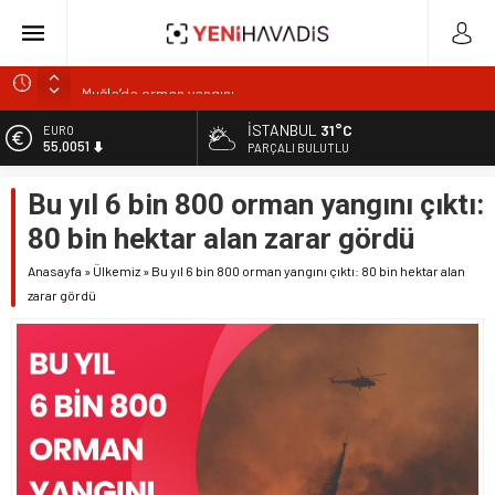
Muğla’da orman yangını
DOA’NIN BEDELİNİTÜKETİCİYE Mİ ÖDETİYORLAR?
İSTANBUL
31°C
ALTIN
6.584,66
e-Devlet’in en çok kullanılan uygulamaları SGK hizmetleri
PARÇALI BULUTLU
oldu
BİST
Bu yıl 6 bin 800 orman yangını çıktı:
13.889,75
“Kurumsaldır, hata yapmaz.” Demeyin!
80 bin hektar alan zarar gördü
Gıdada Güven Nerede Başlıyor, Nerede Bitiyor?
DOLAR
47,7046
Anasayfa
»
Ülkemiz
»
Bu yıl 6 bin 800 orman yangını çıktı: 80 bin hektar alan
zarar gördü
EURO
55,0051