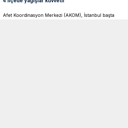
4 ilçede yağışlar kuvvetli
Afet Koordinasyon Merkezi (AKOM), İstanbul başta
olmak üzere Marmara Bölgesi genelinde yağışların
akşamdan itibaren etkisini artıracağını duyurdu.
AKOM’dan yapılan açıklamada, İstanbul başta olmak
üzere bölge genelinde akşam saatlerinden itibaren
soğuk ve yağışlı havanın etkili olmasının beklendiği ifade
edildi.
Halihazırda yaz değerlerinde seyreden sıcaklıkların
rüzgarın kuzey yönlerden kuvvetlenmesiyle 8 ila 10
derece birden azalacağının, beraberinde il genelinde
sabah saatlerine kadar yer yer kuvvetli sağanak
geçişlerinin yaşanacağının tahmin edildiği belirtildiği
açıklamada, salı akşam saatlerine kadar aralıklarla
devam etmesi beklenen yağışların Şile, Beykoz,