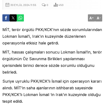
30 EYLÜL 2024 11:55
0
450
A
A
+
-
MİT, terör örgütü PKK/KCK’nın sözde sorumlularından
Lokman İsmail’i, Irak’ın kuzeyinde düzenlenen
operasyonla etkisiz hale getirdi.
MİT, hassas çalışmaları sonucu Lokman İsmail’in, terör
örgütünün Öz Savunma Birlikleri yapılanması
içerisindeki birinci derece sözde sorumlu olduğunu
belirledi.
Suriye uyruklu PKK/KCK’lı İsmail için operasyon kararı
alındı. MİT’in saha ajanlarının istihbaratı sayesinde
PKK/KCK’lı Lokman İsmail ‘in Irak’ın kuzeyinde olduğu
tespit edildi.