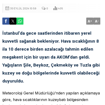
30 EYLÜL 2024 10:59
0
405
A
A
+
-
İstanbul’da gece saatlerinden itibaren yerel
kuvvetli sağanak bekleniyor. Hava sıcaklığının 8
ila 10 derece birden azalacağı tahmin edilen
megakent için bir uyarı da AKOM’dan geldi.
Yağışların Şile, Beykoz, Çekmeköy ve Tuzla gibi
kuzey ve doğu bölgelerinde kuvvetli olabileceği
duyuruldu.
Meteoroloji Genel Müdürlüğü’nden yapılan açıklamaya
göre, hava sıcaklıklarının kuzeybatı bölgesinden