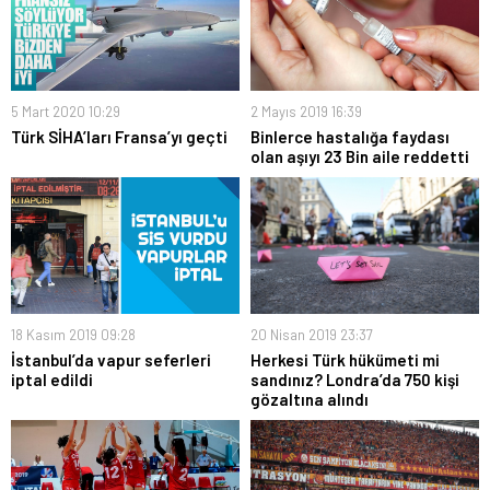
5 Mart 2020 10:29
2 Mayıs 2019 16:39
Türk SİHA’ları Fransa’yı geçti
Binlerce hastalığa faydası
olan aşıyı 23 Bin aile reddetti
18 Kasım 2019 09:28
20 Nisan 2019 23:37
İstanbul’da vapur seferleri
Herkesi Türk hükümeti mi
iptal edildi
sandınız? Londra’da 750 kişi
gözaltına alındı