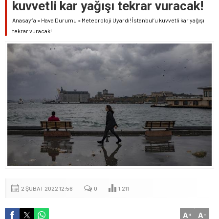
kuvvetli kar yağışı tekrar vuracak!
Anasayfa
»
Hava Durumu
»
Meteoroloji Uyardı! İstanbul’u kuvvetli kar yağışı
tekrar vuracak!
2 ŞUBAT 2022 12:56
0
1.211
A
A
+
-