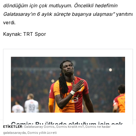
döndüğüm için çok mutluyum. Öncelikli hedefimin
Galatasaray’ın 6 aylık süreçte başarıya ulaşması”
yanıtını
verdi.
Kaynak: TRT Spor
ETİKETLER:
Galatasaray Gomis
,
Gomis kiralık mı?
,
Gomis ne kadar
galatasarayda
,
Gomis yıllık ücreti