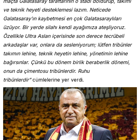
maçta Galatasaray taraftarının o stadı doldurup, takımı
ve teknik heyeti desteklemesi lazım. Neticede
Galatasaray’ın kaybetmesi en çok Galatasaraylıları
üzüyor. Bir yerde silahı kendi ayağımıza ateşliyoruz.
Özellikle Ultra Aslan içerisinde son derece tecrübeli
arkadaşlar var, onlara da sesleniyorum; lütfen tribünler
takımın lehine, teknik heyetin lehine, yönetimin lehine
bağırsınlar. Çünkü bu dönem birlik beraberlik dönemi,
onun da çimentosu tribünlerdir. Ruhu
tribünlerdir”
cümlelerine yer verdi.