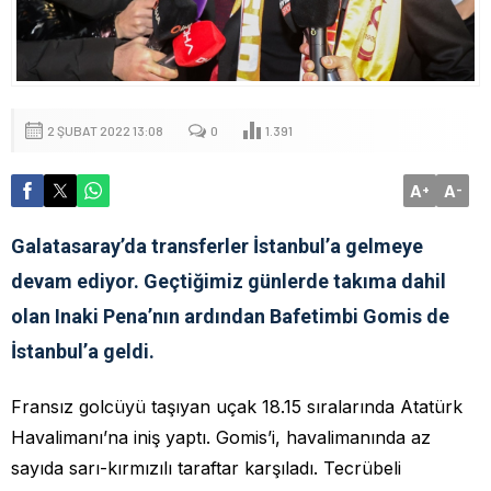
2 ŞUBAT 2022 13:08
0
1.391
A
A
+
-
Galatasaray’da transferler İstanbul’a gelmeye
devam ediyor. Geçtiğimiz günlerde takıma dahil
olan Inaki Pena’nın ardından Bafetimbi Gomis de
İstanbul’a geldi.
Fransız golcüyü taşıyan uçak 18.15 sıralarında Atatürk
Havalimanı’na iniş yaptı. Gomis’i, havalimanında az
sayıda sarı-kırmızılı taraftar karşıladı. Tecrübeli