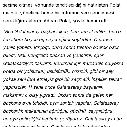
seçime gitmesi yönünde tehdit edildiğini hatırlatan Polat,
mevcut yönetime böyle bir tutumun sergilenmemesi
gerektiğini aktardı. Adnan Polat, şöyle devam etti:
“Ben Galatasaray başkanı iken, beni tehdit ettiler, ben o
tehditlere boyun eğmeyeceğimi söyledim. O dönem
yanlış yapıldı. Birçoğu daha sonra telefon ederek özür
diledi. Mali kongrede başkan ve yönetimi, eğer
Galatasaray’ın haklarını korumak için mücadele ediyorsa
orada bir yolsuzluk, usulsüzlük, hırsızlık gibi bir şey
yoksa seni ibra etmeyiz gibi bir saçmalık inşallah tekrar
yapmazlar. 11 sene önce Galatasaray başkanlık
makamını o olay yıprattı. Ondan sonra da gelen her
başkana aynı tehdidi, aynı şantajı yaptılar. Galatasaray
başkanlık makamının ağırlığını, gücünü, saygınlığını
nereye getirdiğini hepimiz görüyoruz. Galatasaray’ın bu
yoldan çıkması lazım. Galatasaray kulüp üyelerine