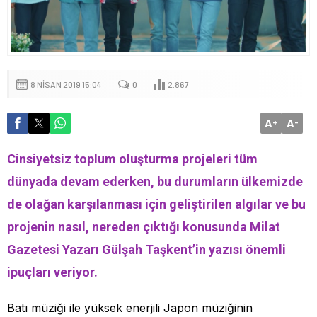
8 NISAN 2019 15:04
0
2.867
A
A
+
-
Cinsiyetsiz toplum oluşturma projeleri tüm
dünyada devam ederken, bu durumların ülkemizde
de olağan karşılanması için geliştirilen algılar ve bu
projenin nasıl, nereden çıktığı konusunda Milat
Gazetesi Yazarı Gülşah Taşkent’in yazısı önemli
ipuçları veriyor.
Batı müziği ile yüksek enerjili Japon müziğinin