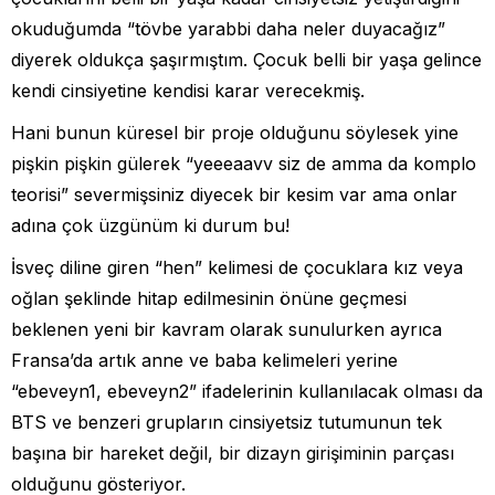
okuduğumda “tövbe yarabbi daha neler duyacağız”
diyerek oldukça şaşırmıştım. Çocuk belli bir yaşa gelince
kendi cinsiyetine kendisi karar verecekmiş.
Hani bunun küresel bir proje olduğunu söylesek yine
pişkin pişkin gülerek “yeeeaavv siz de amma da komplo
teorisi” severmişsiniz diyecek bir kesim var ama onlar
adına çok üzgünüm ki durum bu!
İsveç diline giren “hen” kelimesi de çocuklara kız veya
oğlan şeklinde hitap edilmesinin önüne geçmesi
beklenen yeni bir kavram olarak sunulurken ayrıca
Fransa’da artık anne ve baba kelimeleri yerine
“ebeveyn1, ebeveyn2” ifadelerinin kullanılacak olması da
BTS ve benzeri grupların cinsiyetsiz tutumunun tek
başına bir hareket değil, bir dizayn girişiminin parçası
olduğunu gösteriyor.