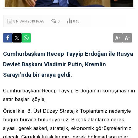
8 NISAN 2019 14:45
0
838
A
A
+
-
Cumhurbaşkanı Recep Tayyip Erdoğan ile Rusya
Devlet Başkanı Vladimir Putin, Kremlin
Sarayı’nda bir araya geldi.
Cumhurbaşkanı Recep Tayyip Erdoğan’ın konuşmasının
satır başları şöyle;
Öncelikle, 8. Üst Düzey Stratejik Toplantımız nedeniyle
bugün burada bulunuyoruz. Birçok alanlarda gerek
siyasi, gerek askeri, stratejik, ekonomik görüşmelerimiz
olacak. Gerek ikili ilişkilerimiz, gerek bölgesel sorunlar