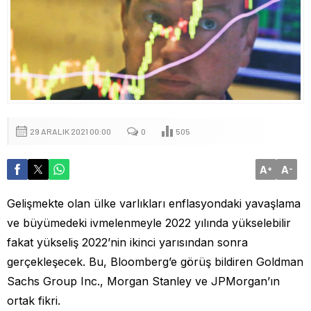
29 ARALIK 2021 00:00
0
505
A
A
+
-
Gelişmekte olan ülke varlıkları enflasyondaki yavaşlama
ve büyümedeki ivmelenmeyle 2022 yılında yükselebilir
fakat yükseliş 2022’nin ikinci yarısından sonra
gerçekleşecek. Bu, Bloomberg’e görüş bildiren Goldman
Sachs Group Inc., Morgan Stanley ve JPMorgan’ın
ortak fikri.