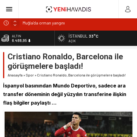
Muğla’da orman yangını
DOA’NIN BEDELİNİTÜKETİCİYE Mİ ÖDETİYORLAR?
İSTANBUL
33°C
ALTIN
6.488,95
e-Devlet’in en çok kullanılan uygulamaları SGK hizmetleri
AÇIK
oldu
BİST
Cristiano Ronaldo, Barcelona ile
13.798,82
“Kurumsaldır, hata yapmaz.” Demeyin!
görüşmelere başladı!
Gıdada Güven Nerede Başlıyor, Nerede Bitiyor?
DOLAR
47,5939
Anasayfa
»
Spor
»
Cristiano Ronaldo, Barcelona ile görüşmelere başladı!
EURO
İspanyol basınından Mundo Deportivo, sadece ara
54,9646
transfer döneminin değil yüzyılın transferine ilişkin
flaş bilgiler paylaştı …