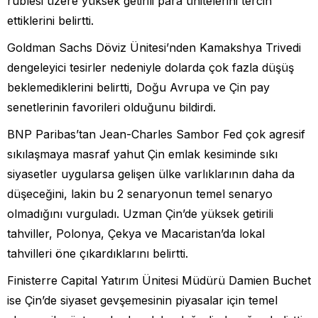
rublesi üzere yüksek getirili para ünitelerini tercih
ettiklerini belirtti.
Goldman Sachs Döviz Ünitesi’nden Kamakshya Trivedi
dengeleyici tesirler nedeniyle dolarda çok fazla düşüş
beklemediklerini belirtti, Doğu Avrupa ve Çin pay
senetlerinin favorileri olduğunu bildirdi.
BNP Paribas’tan Jean-Charles Sambor Fed çok agresif
sıkılaşmaya masraf yahut Çin emlak kesiminde sıkı
siyasetler uygularsa gelişen ülke varlıklarının daha da
düşeceğini, lakin bu 2 senaryonun temel senaryo
olmadığını vurguladı. Uzman Çin’de yüksek getirili
tahviller, Polonya, Çekya ve Macaristan’da lokal
tahvilleri öne çıkardıklarını belirtti.
Finisterre Capital Yatırım Ünitesi Müdürü Damien Buchet
ise Çin’de siyaset gevşemesinin piyasalar için temel