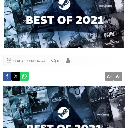
28 ARALIK 2021 13:56
0
618
A
A
+
-