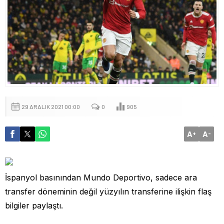
29 ARALIK 2021 00:00
0
905
A
A
+
-
İspanyol basınından Mundo Deportivo, sadece ara
transfer döneminin değil yüzyılın transferine ilişkin flaş
bilgiler paylaştı.