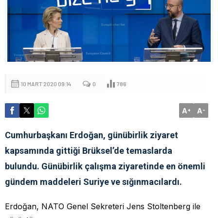
10 MART 2020 09:14
0
786
A
A
+
-
Cumhurbaşkanı Erdoğan, günübirlik ziyaret
kapsamında gittiği Brüksel’de temaslarda
bulundu. Günübirlik çalışma ziyaretinde en önemli
gündem maddeleri Suriye ve sığınmacılardı.
Erdoğan, NATO Genel Sekreteri Jens Stoltenberg ile