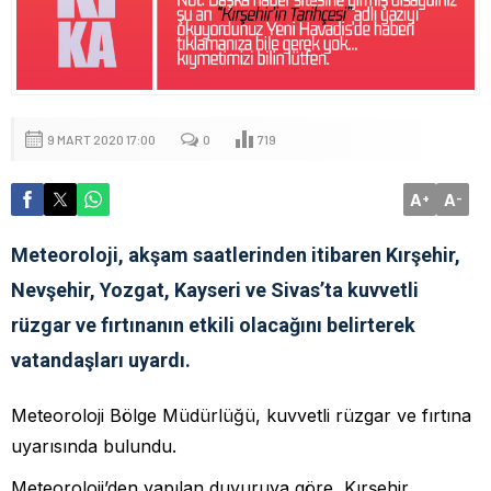
9 MART 2020 17:00
0
719
A
A
+
-
Meteoroloji, akşam saatlerinden itibaren Kırşehir,
Nevşehir, Yozgat, Kayseri ve Sivas’ta kuvvetli
rüzgar ve fırtınanın etkili olacağını belirterek
vatandaşları uyardı.
Meteoroloji Bölge Müdürlüğü, kuvvetli rüzgar ve fırtına
uyarısında bulundu.
Meteoroloji’den yapılan duyuruya göre, Kırşehir,