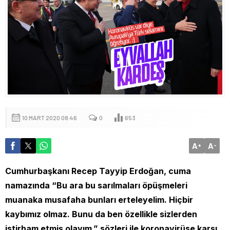
10 MART 2020 08:46
0
653
A
A
+
-
Cumhurbaşkanı Recep Tayyip Erdoğan, cuma
namazında “Bu ara bu sarılmaları öpüşmeleri
muanaka musafaha bunları erteleyelim. Hiçbir
kaybımız olmaz. Bunu da ben özellikle sizlerden
istirham etmiş olayım.” sözleri ile koronavirüse karşı