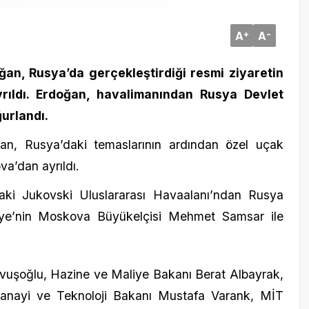
sya’da gerçekleştirdiği resmi ziyaretin
. Erdoğan, havalimanından Rusya Devlet
dı.
4 Kasım 20
sya’daki temaslarının ardından özel uçak
Engin Öz
 ayrıldı.
dönmelid
kovski Uluslararası Havaalanı’ndan Rusya
nin Moskova Büyükelçisi Mehmet Samsar ile
ğlu, Hazine ve Maliye Bakanı Berat Albayrak,
i ve Teknoloji Bakanı Mustafa Varank, MİT
hrettin Altun ve Cumhurbaşkanlığı Sözcüsü
4 Mayıs 20
Ordu’da t
heyet saat 21.03’te Esenboğa Havalimanı’na