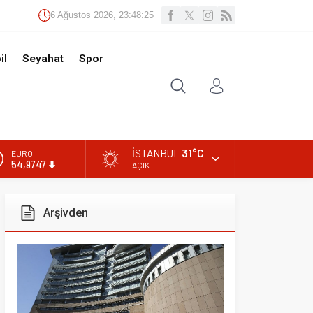
Ağustos 2026, 23:48:26
t
Spor
İSTANBUL
31°C
AÇIK
ivden