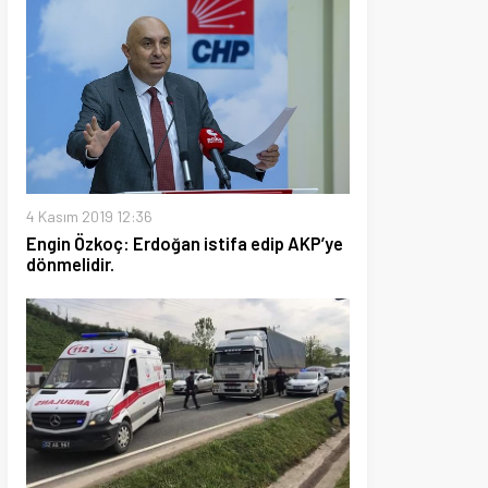
19 12:36
koç: Erdoğan istifa edip AKP’ye
ir.
19 18:18
ır kazası 2 kişi hayatını kaybetti.