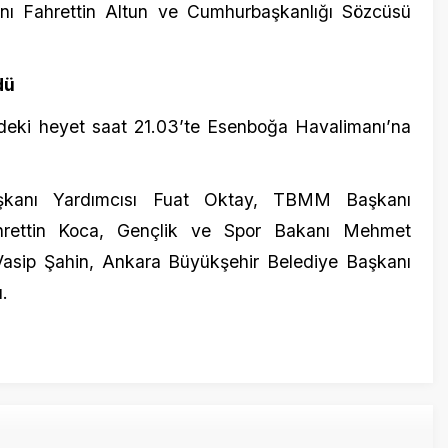
ı Yardımcısı Fuat Oktay, TBMM Başkanı
in Koca, Gençlik ve Spor Bakanı Mehmet
Şahin, Ankara Büyükşehir Belediye Başkanı
1 Ekim 201
Türkiye’n
Çok yaşa
25 Şubat 2
MHP Çin 
Teklifi V