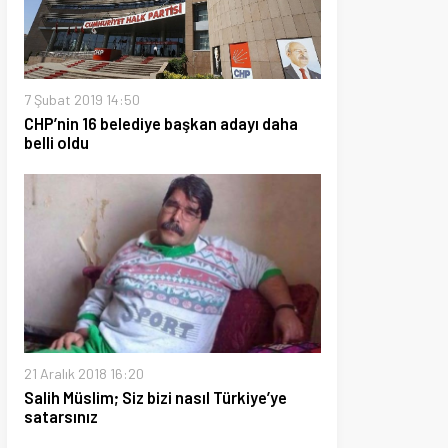
19 14:50
16 belediye başkan adayı daha
018 16:20
lim; Siz bizi nasıl Türkiye’ye
ız