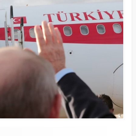
7 Şubat 20
CHP’nin 
belli oldu
21 Aralık 2
Salih Müs
satarsın
A
A
+
-