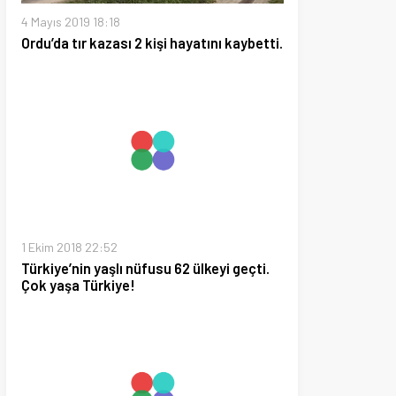
8 22:52
in yaşlı nüfusu 62 ülkeyi geçti.
 Türkiye!
020 14:41
Tuzunun Yasaklanması için Yasa
erdi