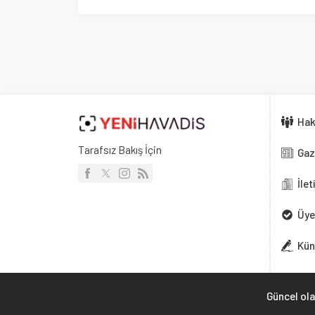
İletişim
Üyelik
Künye
Güncel olayları ta