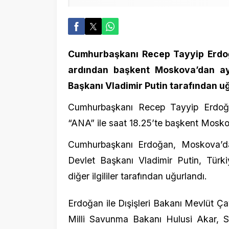
Cumhurbaşkanı Recep Tayyip Erdoğan, Ru
ardından başkent Moskova’dan ayrıldı
Başkanı Vladimir Putin tarafından uğurlan
Cumhurbaşkanı Recep Tayyip Erdoğan, Ru
“ANA” ile saat 18.25’te başkent Moskova’dan
Cumhurbaşkanı Erdoğan, Moskova’daki Ju
Devlet Başkanı Vladimir Putin, Türkiye’
diğer ilgililer tarafından uğurlandı.
Erdoğan ile Dışişleri Bakanı Mevlüt Çavuşo
Milli Savunma Bakanı Hulusi Akar, Sanay
Başkanı Hakan Fidan, İletişim Başkanı Fa
İbrahim Kalın da Moskova’dan ayrıldı.
Cumhurbaşkanı Erdoğan yurda döndü
Cumhurbaşkanı Erdoğan ile beraberindeki 