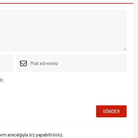
ığıyla siz yapabilirsiniz.
a
Ana Sayfa
Ülkemiz
nşetleri