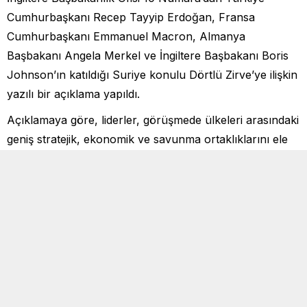
Cumhurbaşkanı Recep Tayyip Erdoğan, Fransa
Cumhurbaşkanı Emmanuel Macron, Almanya
Başbakanı Angela Merkel ve İngiltere Başbakanı Boris
Johnson’ın katıldığı Suriye konulu Dörtlü Zirve’ye ilişkin
yazılı bir açıklama yapıldı.
Açıklamaya göre, liderler, görüşmede ülkeleri arasındaki
geniş stratejik, ekonomik ve savunma ortaklıklarını ele
alırken, bu ilişkilerin NATO üzerinden de olmak üzere
daha da derinleştirilmesinin önemini kabul etti.
Liderler, Suriye’de sınır ötesi de dahil olmak üzere insani
erişimin sağlanması ve Suriye’nin kuzeydoğusuna
yardımların ulaştırılmasının temelini Birleşmiş Milletler
(BM) tarafından yapılacak bir ihtiyaç değerlendirmesinin
oluşturması gerektiği konusunda mutabık kaldı.
Mültecilerin güvenli, gönüllü ve sürdürülebilir bir şekilde