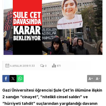
4 ARALIK 2019 11:33
0
871
A
A
+
-
Gazi Üniversitesi öğrencisi Şule Çet’in ölümüne ilişkin
2 sanığın “cinayet”, “nitelikli cinsel saldırı” ve
“hürriyeti tahdit” suçlarından yargılandığı davanın