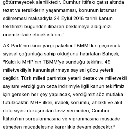
götürmeyecek aleniliktedir. Cumhur İttifakı çatısı altında
tezat ve tersliklerin yaşanmaması, konunun istismar
edilmemesi maksadıyla 24 Eylül 2018 tarihli kanun
teklifimizi bugünden itibaren beklemeye aldığımızı
önemle ifade etmek isterim.”
AK Parti’nin ikinci yargı paketini TBMM’den geçirecek
siyasal çoğunluğa sahip olduğunu hatırlatan Bahçeli,
“Kaldı ki MHP’nin TBMM’ye sunduğu teklifini, 49
milletvekiliyle kanunlaştırmaya sayısal gücü yeterli
değildir. Türk milleti partimize yeterli destek ve milletvekili
sayısını verdiği gün ceza indirimiyle ilgili kanun teklifimiz
için gereken her şey yapılacak, verdiğimiz söz mutlaka
tutulacaktır. MHP ilkeli, iradeli, sorumlu, ahlaklı ve akıl
dolu siyasi duruşundan taviz vermeden, Cumhur
İttifakı’nın sorgulanmasına ve yıpranmasına müsaade
etmeden mücadelesine kararlıkla devam edecektir.”