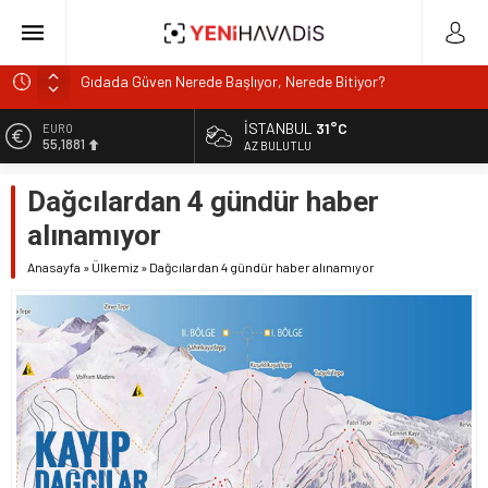
Gıdada Güven Nerede Başlıyor, Nerede Bitiyor?
Muğla’da orman yangını
İSTANBUL
31°C
ALTIN
6.660,55
DOA’NIN BEDELİNİTÜKETİCİYE Mİ ÖDETİYORLAR?
AZ BULUTLU
e-Devlet’in en çok kullanılan uygulamaları SGK hizmetleri
BİST
Dağcılardan 4 gündür haber
13.779,39
oldu
alınamıyor
Türkiye, Suudi Arabistan ve Pakistan’dan Mekke Savunma
DOLAR
47,7111
Anlaşması
Anasayfa
»
Ülkemiz
»
Dağcılardan 4 gündür haber alınamıyor
EURO
55,1881