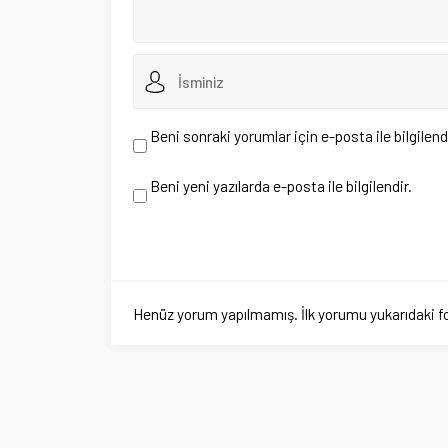
Hakkımızd
Tarafsız Bakış İçin
Gazete Ma
İletişim
Üyelik
Künye
Güncel olayları ta