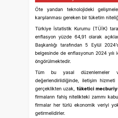
öngörülmektedir.
Tüm bu yasal düzenlemeler ve ekon
değerlendirildiğinde, iletişim hizmeti suna
gerçeklikten uzak,
tüketici mecburiyetini 
firmaların fahiş nitelikteki zammı kabul edile
firmalar her türlü ekonomik veriyi yok saya
getirmelidirler.
Ayrıca başta Bilgi Teknolojileri ve İletişi
Ticaret Bakanlığı Haksız Fiyat Değerlendi
bu haksız sürece müdahale etmeleri çağrısı
Mehmet Bülent Deniz
Genel Başkan
YENİ HAVADİS