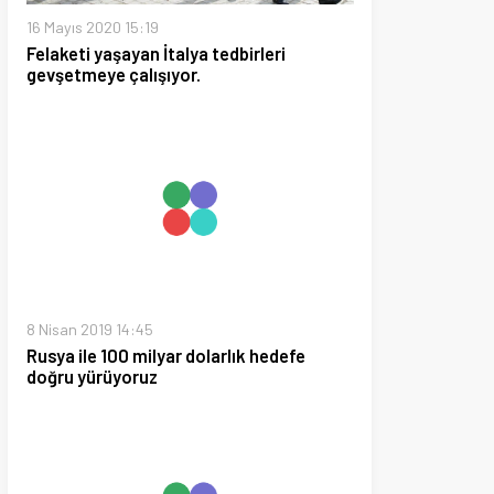
19 14:45
 100 milyar dolarlık hedefe
rüyoruz
019 19:10
şkanı Erdoğan: Bizi içimizden
ller yaraladı