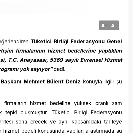
endiren
Tüketici Birliği Federasyonu Genel
m firmalarının hizmet bedellerine yaptıkları
7 Mart 201
.C. Anayasası, 5369 sayılı Evrensel Hizmet
Yürüyeme
amı yok sayıyor”
dedi.
şampiyo
kanı Mehmet Bülent Deniz
konuyla ilgili şu
maların hizmet bedeline yüksek oranlı zam
i oluşmuştur. Tüketici Birliği Federasyonu
i sona erecek ve aynı kapsamdaki tarifeye
t bedeli konusunda yapılan araştırmada şu
16 Mayıs 2
Felaketi 
gevşetme
TARİFE
ANLIK
FİYA
FİYATI
T
ARTIŞ %