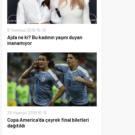
2019 15:19
i? Bu kadının yaşını duyan
or
 2019 10:15
ica’da çeyrek final biletleri