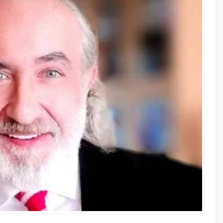
8 Temmuz 
Ajda ne k
inanamıy
25 Haziran
Copa Amer
dağıtıldı
A
A
+
-