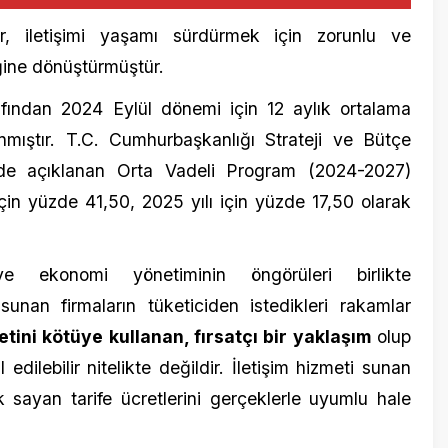
omi yönetiminin öngörüleri birlikte
n firmaların tüketiciden istedikleri rakamlar
kötüye kullanan, fırsatçı bir yaklaşım
olup
bilir nitelikte değildir. İletişim hizmeti sunan
n tarife ücretlerini gerçeklerle uyumlu hale
m Kurumu (BTK) olmak üzere Rekabet Kurumu ve
rme Kurulunun tüketicide tepkiye neden olan
nda bulunuyoruz.