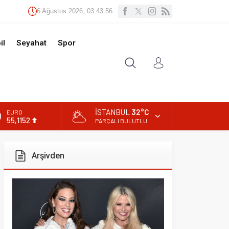
Ağustos 2026, 03:43:58
t
Spor
İSTANBUL
32°C
PARÇALI BULUTLU
ivden