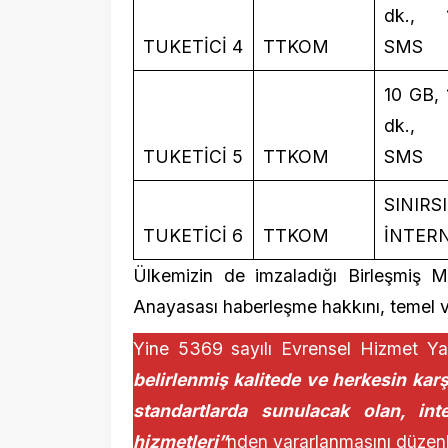
SINIRSIZ
TUKETİCİ 6
TTKOM
İNTERNET
Ülkemizin de imzaladığı Birleşmiş Milletle
Anayasası haberleşme hakkını, temel ve evr
Yine 5369 sayılı Evrensel Hizmet Yasası
belirlenmiş kalitede ve herkesin karşılaya
standartlarda sunulacak olan, internet
hizmetleri”
nden yararlanmasını düzenlemek
Öte yandan teknolojideki gelişmeler, il
karşılanması gereken bir tüketim niteliğine 
Türkiye İstatistik Kurumu (TÜİK) tarafınd
enflasyon yüzde 64,91 olarak açıklanmıştı
Başkanlığı tarafından 5 Eylül 2024’de a
belgesinde de enflasyonun 2024 yılı için yü