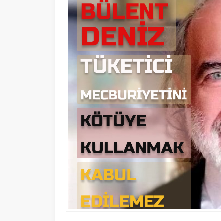
23 EYLÜL 2024 14:39
0
494