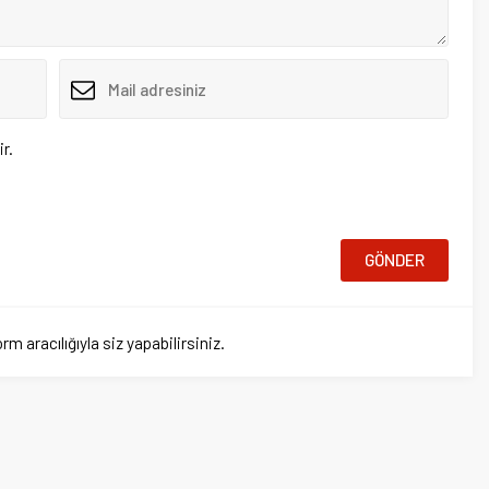
a
Ana Sayfa
Ülkemiz
nşetleri
Ekonomi
Siyaset
Teknoloji
Otomobil
Spor
Test Çöz
rafsızlıkla ele alarak, doğru bilgiye adil bir şekilde ulaşmanızı sağlıyoruz.