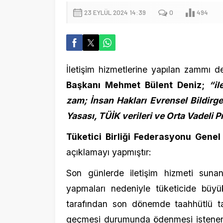
İletişim hizmetlerine yapılan zammı değerl
Başkanı Mehmet Bülent Deniz;
“iletişi
zam; İnsan Hakları Evrensel Bildirgesi, T
Yasası, TÜİK verileri ve Orta Vadeli Progr
Tüketici Birliği Federasyonu Genel Baş
açıklamayı yapmıştır:
Son günlerde iletişim hizmeti sunan fir
yapmaları nedeniyle tüketicide büyük tepk
tarafından son dönemde taahhütlü tarifes
geçmesi durumunda ödenmesi istenen hizme
örnek veriler tespit edilmiştir.
OPERATÖR
KAPSAM