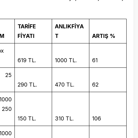
619 TL.
1000 TL.
61
290 TL.
470 TL.
62
8 Nisan 20
Rusya ile
doğru yü
150 TL.
310 TL.
106
180 TL.
445 TL.
147
27 Kasım 2
Cumhurba
127 TL.
335 TL.
164
atılan gü