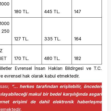
170 TL.
480 TL.
182
r Evrensel İnsan Hakları Bildirgesi ve T.C.
ensel hak olarak kabul etmektedir.
;
“… herkes tarafından erişilebilir, önceden
bileceği makul bir bedel karşılığında asgari
 erişimi de dahil elektronik haberleşme
tedir.
etişimi yaşamı sürdürmek için zorunlu ve
dönüştürmüştür.
an 2024 Eylül dönemi için 12 aylık ortalama
r. T.C. Cumhurbaşkanlığı Strateji ve Bütçe
çıklanan Orta Vadeli Program (2024-2027)
zde 41,50, 2025 yılı için yüzde 17,50 olarak