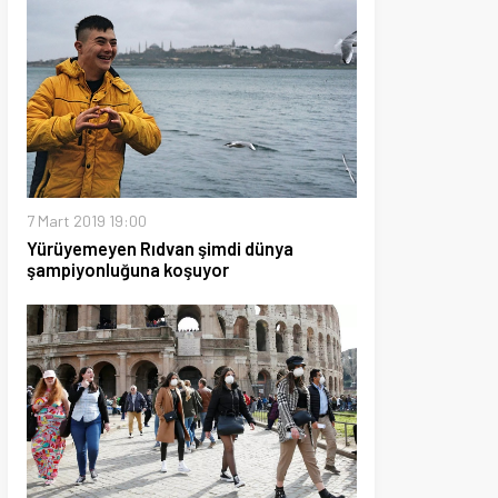
9 19:00
yen Rıdvan şimdi dünya
nluğuna koşuyor
020 15:19
yaşayan İtalya tedbirleri
ye çalışıyor.