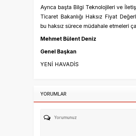
YORUMLAR
Beni sonraki yorumlar için e-posta ile bilgilendir.
Beni yeni yazılarda e-posta ile bilgilendir.
Henüz yorum yapılmamış. İlk yorumu yukarıdaki form aracıl