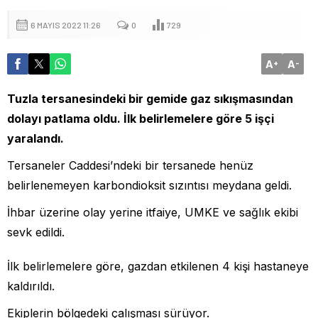
6 MAYIS 2022 11:26
0
729
A
A
+
-
Tuzla tersanesindeki bir gemide gaz sıkışmasından
dolayı patlama oldu. İlk belirlemelere göre 5 işçi
yaralandı.
Tersaneler Caddesi’ndeki bir tersanede henüz
belirlenemeyen karbondioksit sızıntısı meydana geldi.
İhbar üzerine olay yerine itfaiye, UMKE ve sağlık ekibi
sevk edildi.
İlk belirlemelere göre, gazdan etkilenen 4 kişi hastaneye
kaldırıldı.
Ekiplerin bölgedeki çalışması sürüyor.