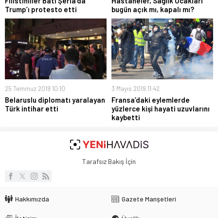
Filistinliler Batı Şeria’da
Hastaneler, Sağlık Ocakları
Trump’ı protesto etti
bugün açık mı, kapalı mı?
25 Temmuz 2019 10:10
3 Mayıs 2019 11:42
Belaruslu diplomatı yaralayan
Fransa’daki eylemlerde
Türk intihar etti
yüzlerce kişi hayati uzuvlarını
kaybetti
Tarafsız Bakış İçin
Hakkımızda
Gazete Manşetleri