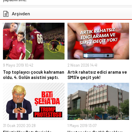
Arşivden
9 Mayıs 2019 10:42
2 Nisan 2026 14:41
Top toplayıcı çocuk kahraman
Artık rahatsız edici arama ve
oldu, 4. Golün asistini yaptı.
SMS’e geçit yok!
31 Ocak 2020 20:28
1 Mayıs 2019 13:07