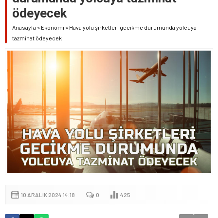
ödeyecek
Anasayfa
»
Ekonomi
»
Hava yolu şirketleri gecikme durumunda yolcuya
tazminat ödeyecek
10 ARALIK 2024 14:18
0
425