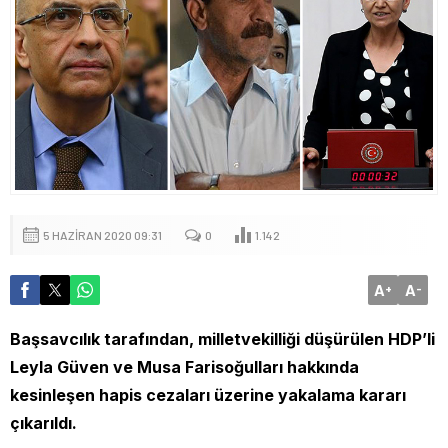
5 HAZIRAN 2020 09:31
0
1.142
A
A
+
-
Başsavcılık tarafından, milletvekilliği düşürülen HDP’li
Leyla Güven ve Musa Farisoğulları hakkında
kesinleşen hapis cezaları üzerine yakalama kararı
çıkarıldı.