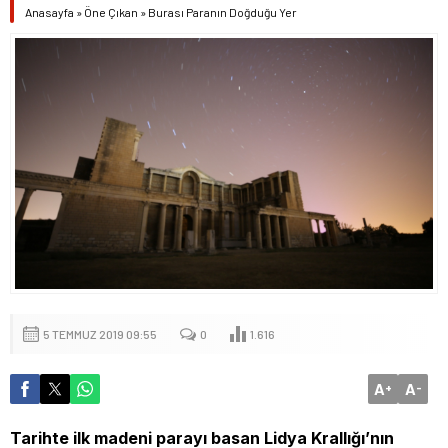
Anasayfa
»
Öne Çıkan
»
Burası Paranın Doğduğu Yer
5 TEMMUZ 2019 09:55
0
1.616
A
A
+
-
Tarihte ilk madeni parayı basan Lidya Krallığı’nın