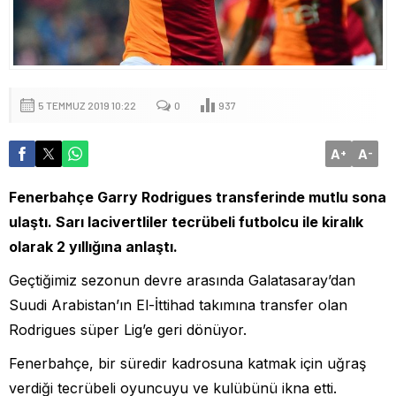
5 TEMMUZ 2019 10:22
0
937
A
A
+
-
Fenerbahçe Garry Rodrigues transferinde mutlu sona
ulaştı. Sarı lacivertliler tecrübeli futbolcu ile kiralık
olarak 2 yıllığına anlaştı.
Geçtiğimiz sezonun devre arasında Galatasaray’dan
Suudi Arabistan’ın El-İttihad takımına transfer olan
Rodrigues süper Lig’e geri dönüyor.
Fenerbahçe, bir süredir kadrosuna katmak için uğraş
verdiği tecrübeli oyuncuyu ve kulübünü ikna etti.