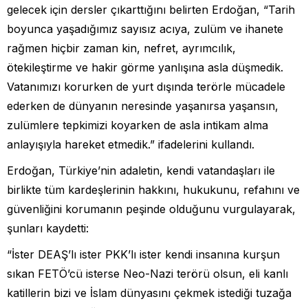
gelecek için dersler çıkarttığını belirten Erdoğan, “Tarih
boyunca yaşadığımız sayısız acıya, zulüm ve ihanete
rağmen hiçbir zaman kin, nefret, ayrımcılık,
ötekileştirme ve hakir görme yanlışına asla düşmedik.
Vatanımızı korurken de yurt dışında terörle mücadele
ederken de dünyanın neresinde yaşanırsa yaşansın,
zulümlere tepkimizi koyarken de asla intikam alma
anlayışıyla hareket etmedik.” ifadelerini kullandı.
Erdoğan, Türkiye’nin adaletin, kendi vatandaşları ile
birlikte tüm kardeşlerinin hakkını, hukukunu, refahını ve
güvenliğini korumanın peşinde olduğunu vurgulayarak,
şunları kaydetti:
“İster DEAŞ’lı ister PKK’lı ister kendi insanına kurşun
sıkan FETÖ’cü isterse Neo-Nazi terörü olsun, eli kanlı
katillerin bizi ve İslam dünyasını çekmek istediği tuzağa