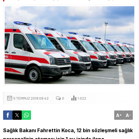
5 TEMMUZ 2019 09:42
0
1.022
A
A
+
-
Sağlık Bakanı Fahrettin Koca, 12 bin sözleşmeli sağlık
personelinin ataması için 1 ay içinde ilana