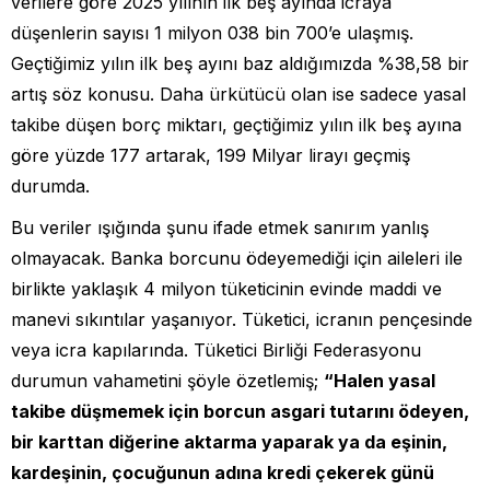
verilere göre 2025 yılının ilk beş ayında icraya
düşenlerin sayısı 1 milyon 038 bin 700’e ulaşmış.
Geçtiğimiz yılın ilk beş ayını baz aldığımızda %38,58 bir
artış söz konusu. Daha ürkütücü olan ise sadece yasal
takibe düşen borç miktarı, geçtiğimiz yılın ilk beş ayına
göre yüzde 177 artarak, 199 Milyar lirayı geçmiş
durumda.
Bu veriler ışığında şunu ifade etmek sanırım yanlış
olmayacak. Banka borcunu ödeyemediği için aileleri ile
birlikte yaklaşık 4 milyon tüketicinin evinde maddi ve
manevi sıkıntılar yaşanıyor. Tüketici, icranın pençesinde
veya icra kapılarında. Tüketici Birliği Federasyonu
durumun vahametini şöyle özetlemiş;
“
Halen yasal
takibe düşmemek için borcun asgari tutarını ödeyen,
bir karttan diğerine aktarma yaparak ya da eşinin,
kardeşinin, çocuğunun adına kredi çekerek günü