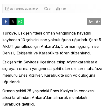
25 TEMMUZ 2025 10:44
0
430
A
A
+
-
Türkiye, Eskişehir’deki orman yangınında hayatını
kaybeden 10 şehidini son yolculuğuna uğurladı. Şehit 5
AKUT gönüllüsü için Ankara’da, 5 orman işçisi için ise
Denizli, Eskişehir ve Karabük’te tören düzenlendi.
Eskişehir’in Seyitgazi ilçesinde çıkıp Afyonkarahisar’a
sıçrayan orman yangınında şehit olan orman muhafaza
memuru Enes Kızılyer, Karabük’te son yolculuğuna
uğurlandı.
Orman şehidi 25 yaşındaki Enes Kızılyer’in cenazesi,
ailesi tarafından Ankara’dan alınarak memleketi
Karabük’e getirildi.