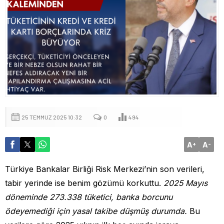
25 TEMMUZ 2025 10:32
0
494
A
A
+
-
Türkiye Bankalar Birliği Risk Merkezi’nin son verileri,
tabir yerinde ise benim gözümü korkuttu.
2025 Mayıs
döneminde 273.338 tüketici, banka borcunu
ödeyemediği için yasal takibe düşmüş durumda.
Bu