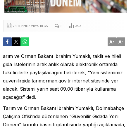
28 TEMMUZ 2025 10:35
0
353
A
A
+
-
arım ve Orman Bakanı İbrahim Yumaklı, taklit ve hileli
gıda listelerinin artık anlık olarak elektronik ortamda
tüketicilerle paylaşılacağını belirterek, “Yeni sistemimiz
guvenilirgida.tarimorman.gov.tr internet sitesinde yer
alacak. Sistemi yarın saat 09.00 itibarıyla kullanıma
açacağız” dedi.
Tarım ve Orman Bakanı İbrahim Yumaklı, Dolmabahçe
Çalışma Ofisi’nde düzenlenen “Güvenilir Gıdada Yeni
Dönem” konulu basın toplantısında yaptığı açıklamada,