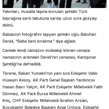
Yakınları, musalla taşına konulan şehidin Türk
bayrağına sarılı tabutuna sarılıp uzun süre gözyaşı
döktü.
Babasının fotoğrafını taşıyan şehidin oğlu Batuhan
Dereli, “Baba beni bırakma.” diye ağladı.
Camide ikindi namazını müteakip kılınan cenaze
namazının ardından Dereli’nin cenazesi, Kanlıpınar
Şehitliği’ne defnedildi.
Törene, Bakan Yumaklı’nın yanı sıra Eskişehir Valisi
Hüseyin Aksoy, AK Parti Genel Başkan Yardımcısı
Hasan Basri Yalçın, AK Parti Eskişehir Milletvekili Fatih
Dönmez, AK Parti Bursa Milletvekili Ahmet
Kılıç, CHP Eskişehir Milletvekili İbrahim Arslan,
Büyükşehir Belediye Başkanı Ayşe Ünlüce, Eskişehir