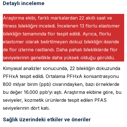
Detaylı inceleme
Araştırma ekibi, farklı markalardan 22 akıllı saat ve
fitness bilekliğini inceledi. İncelenen 13 florlu elastomer
bilekliğin tamamında flor tespit edildi. Ayrıca, florlu
elastomer olarak belirtilmeyen dokuz bilekliğin ikisinde
de flor izlerine rastlandı. Daha pahalı bilekliklerde flor
seviyelerinin genellikle daha yüksek olduğu görüldü.
Kimyasal analizler sonucunda, 22 bilekliğin dokuzunda
PFHxA tespit edildi. Ortalama PFHxA konsantrasyonu
800 milyar birim (ppb) civarındayken, bazı örneklerde
bu değer 16.000 ppb’yi aştı. Araştırma ekibine göre, bu
seviyeler, kozmetik ürünlerde tespit edilen PFAS
seviyelerinin dört katı.
Sağlık üzerindeki etkiler ve öneriler