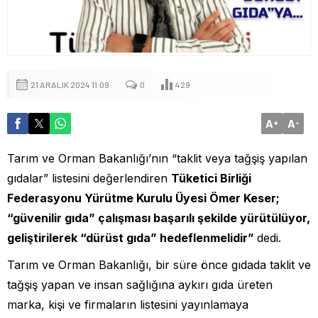
21 ARALIK 2024 11:09
0
429
A
A
+
-
Tarım ve Orman Bakanlığı’nın “taklit veya tağşiş yapılan
gıdalar” listesini değerlendiren
Tüketici Birliği
Federasyonu Yürütme Kurulu Üyesi Ömer Keser;
“güvenilir gıda” çalışması başarılı şekilde yürütülüyor,
geliştirilerek “dürüst gıda” hedeflenmelidir”
dedi.
Tarım ve Orman Bakanlığı, bir süre önce gıdada taklit ve
tağşiş yapan ve insan sağlığına aykırı gıda üreten
marka, kişi ve firmaların listesini yayınlamaya