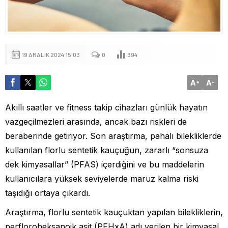
19 ARALIK 2024 15:03
0
394
A
A
+
-
Akıllı saatler ve fitness takip cihazları günlük hayatın
vazgeçilmezleri arasında, ancak bazı riskleri de
beraberinde getiriyor. Son araştırma, pahalı bilekliklerde
kullanılan florlu sentetik kauçuğun, zararlı “sonsuza
dek kimyasallar” (PFAS) içerdiğini ve bu maddelerin
kullanıcılara yüksek seviyelerde maruz kalma riski
taşıdığı ortaya çıkardı.
Araştırma, florlu sentetik kauçuktan yapılan bilekliklerin,
perfloroheksanoik asit (PFHxA) adı verilen bir kimyasal