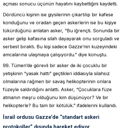
açması sonucu üçünün hayatını kaybettiğini kaydetti.
Dördüncü kişinin ise giysilerinin çıkartılıp bir kafese
konduğunu ve oradan geçen askerlerin ise bu kişiye
tükürdüğünü anlatan asker, “Bu iğrençti. Sonunda bir
asker gelip kafasına silah dayayarak onu sorguladı ve
serbest bıraktı. Bu kişi sadece Gazze’nin kuzeyindeki
amcalarına ulaşmaya çalışıyordu.” diye konuştu.
99. Tümen’de görevli bir asker de iki çocuklu bir
yetişkinin “yasak hattı” geçtikleri iddiasıyla silahsız
olmalarına rağmen bir savaş helikopterinin onlara
füzeyle saldırdığını anlattı. Asker, “Çocuklara füze
atmanın meşru olduğunu kim düşünüyor? Ve bir
helikopterle? Bu tam bir kötülük.” ifadelerini kullandı.
İsrail ordusu Gazze’de “standart askeri
protokoller” dışında hareket ediyor