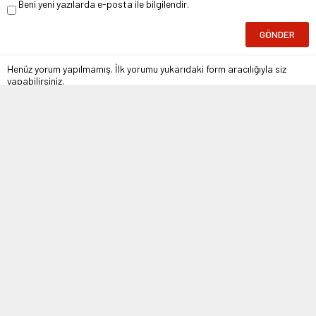
Beni yeni yazılarda e-posta ile bilgilendir.
Henüz yorum yapılmamış. İlk yorumu yukarıdaki form aracılığıyla siz
yapabilirsiniz.
Arşivden
28 Ağustos 2019 09:26
28 Şubat 2019 13:34
Rusya’dan Erdoğan’a ‘Uzaya
Şenol Güneş Milli Takım’da!
Türk Astronot Gönderelim’
teklifi