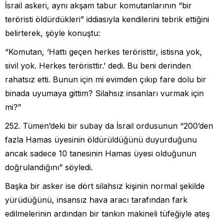
İsrail askeri, aynı akşam tabur komutanlarının “bir
teröristi öldürdükleri” iddiasıyla kendilerini tebrik ettiğini
belirterek, şöyle konuştu:
“Komutan, ‘Hattı geçen herkes teröristtir, istisna yok,
sivil yok. Herkes teröristtir.’ dedi. Bu beni derinden
rahatsız etti. Bunun için mi evimden çıkıp fare dolu bir
binada uyumaya gittim? Silahsız insanları vurmak için
mi?”
252. Tümen’deki bir subay da İsrail ordusunun “200’den
fazla Hamas üyesinin öldürüldüğünü duyurduğunu
ancak sadece 10 tanesinin Hamas üyesi olduğunun
doğrulandığını” söyledi.
Başka bir asker ise dört silahsız kişinin normal şekilde
yürüdüğünü, insansız hava aracı tarafından fark
edilmelerinin ardından bir tankın makineli tüfeğiyle ateş