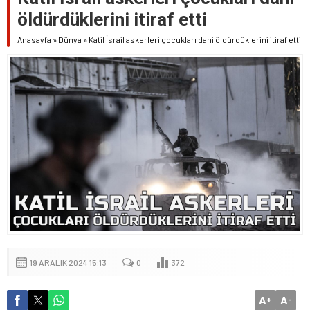
öldürdüklerini itiraf etti
Anasayfa
»
Dünya
»
Katil İsrail askerleri çocukları dahi öldürdüklerini itiraf etti
19 ARALIK 2024 15:13
0
372
A
A
+
-