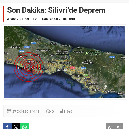
Son Dakika: Silivri’de Deprem
Anasayfa
»
Yerel
»
Son Dakika: Silivri’de Deprem
27 EKIM 2019 14:19
0
840
A
A
+
-