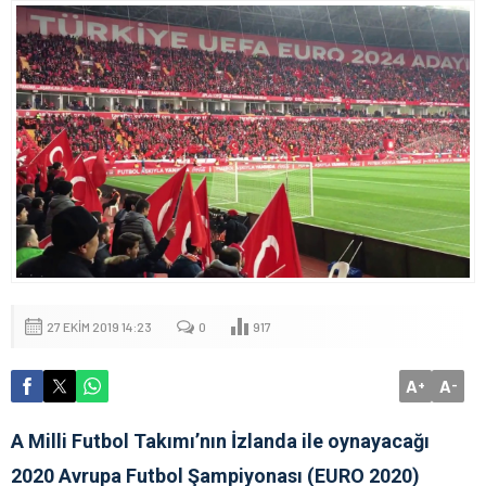
27 EKIM 2019 14:23
0
917
A
A
+
-
A Milli Futbol Takımı’nın İzlanda ile oynayacağı
2020 Avrupa Futbol Şampiyonası (EURO 2020)