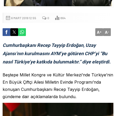
6 MART 2019 12:55
0
864
A
A
+
-
Cumhurbaşkanı Recep Tayyip Erdoğan, Uzay
Ajansı’nın kurulmasını AYM’ye götüren CHP’yi “Bu
nasıl Türkiye’ye katkıda bulunmaktır.” diye eleştirdi.
Beştepe Millet Kongre ve Kültür Merkezi’nde Türkiye’nin
En Büyük Çiftçi Ailesi Milletin Evinde Programı’nda
konuşan Cumhurbaşkanı Recep Tayyip Erdoğan,
gündeme dair açıklamalarda bulundu.