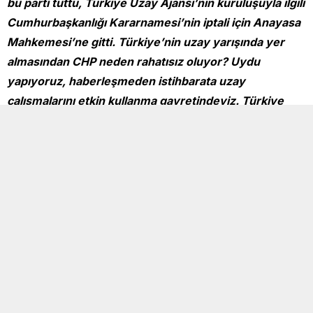
bu parti tuttu, Türkiye Uzay Ajansı’nın kuruluşuyla ilgili
Cumhurbaşkanlığı Kararnamesi’nin iptali için Anayasa
Mahkemesi’ne gitti. Türkiye’nin uzay yarışında yer
almasından CHP neden rahatısız oluyor? Uydu
yapıyoruz, haberleşmeden istihbarata uzay
çalışmalarını etkin kullanma gayretindeyiz. Türkiye
Uzay Ajansı’nın faaliyetine engel olmanın ülke
çıkarlarına nasıl faydası olacağını tüm çiftçi
kardeşlerimin takdirine sunuyorum. Hiçbir projeye
imza atmazlar, yapanları engellemek için Anayasa
Mahkemesi önünde nöbet tutarlar.”
YORUMLAR