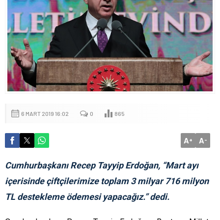
6 MART 2019 16:02
0
865
A
A
+
-
Cumhurbaşkanı Recep Tayyip Erdoğan, “Mart ayı
içerisinde çiftçilerimize toplam 3 milyar 716 milyon
TL destekleme ödemesi yapacağız.” dedi.