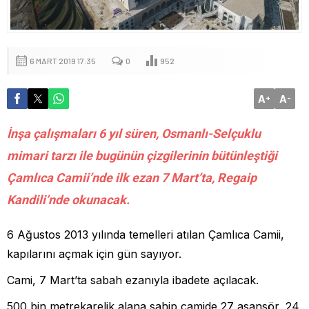
6 MART 2019 17:35
0
952
A
A
+
-
İnşa çalışmaları 6 yıl süren, Osmanlı-Selçuklu
mimari tarzı ile bugünün çizgilerinin bütünleştiği
Çamlıca Camii’nde ilk ezan 7 Mart’ta, Regaip
Kandili’nde okunacak.
6 Ağustos 2013 yılında temelleri atılan Çamlıca Camii,
kapılarını açmak için gün sayıyor.
Cami, 7 Mart’ta sabah ezanıyla ibadete açılacak.
500 bin metrekarelik alana sahip camide 27 asansör, 24