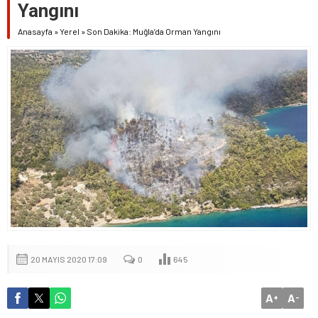
Yangını
Anasayfa
»
Yerel
»
Son Dakika: Muğla’da Orman Yangını
20 MAYIS 2020 17:09
0
645
A
A
+
-