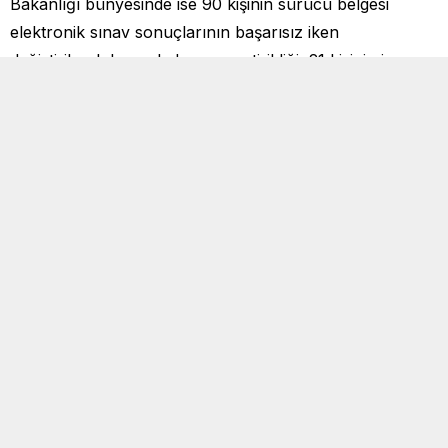
Bakanlığı bünyesinde ise 90 kişinin sürücü belgesi
elektronik sınav sonuçlarının başarısız iken
değiştirilerek başarılı duruma getirildiği, 21 kişinin ise
sürücü belgesi direksiyon sınav sonuçlarının başarısız
iken başarılı duruma getirildiği tespit edildi.
23 ilde eş zamanlı operasyon
Bunun üzerine başsavcılık, 161 şüpheli hakkında “resmi
belgede sahtecilik” “Ölçme, Seçme ve Yerleştirme
Merkezi Hizmetleri Hakkında Kanuna Muhalefet” ve
“bilişim sistemine girme” suçlarından gözaltı kararı verdi.
Başsavcılığın talimatı üzerine harekete geçen ekipler, 23
ilde eş zamanlı operasyonla 73 kişiyi gözaltına aldı.
Firari 88 şüphelinin yakalanmasına yönelik çalışmaların
devam ettiği kaydedildi.