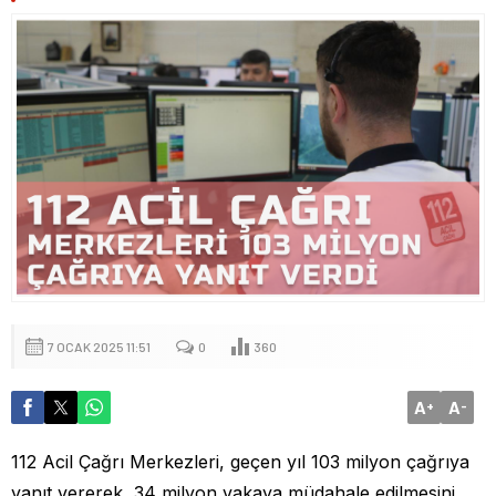
7 OCAK 2025 11:51
0
360
A
A
+
-
112 Acil Çağrı Merkezleri, geçen yıl 103 milyon çağrıya
yanıt vererek, 34 milyon vakaya müdahale edilmesini