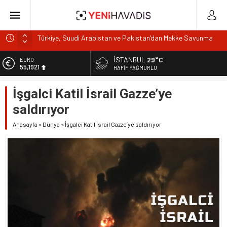
Türkiye, Suudi Arabistan ve Pakistan’dan Mekke Savunma
Anlaşması
Gıdada Güven Nerede Başlıyor, Nerede Bitiyor?
İSTANBUL
29°C
EURO
55,1921
HAFIF YAĞMURLU
Muğla’da orman yangını
ALTIN
DOA’NIN BEDELİNİTÜKETİCİYE Mİ ÖDETİYORLAR?
İşgalci Katil İsrail Gazze’ye
6.659,09
e-Devlet’in en çok kullanılan uygulamaları SGK hizmetleri
saldırıyor
BİST
oldu
13.779,39
Anasayfa
»
Dünya
»
İşgalci Katil İsrail Gazze’ye saldırıyor
DOLAR
47,7155