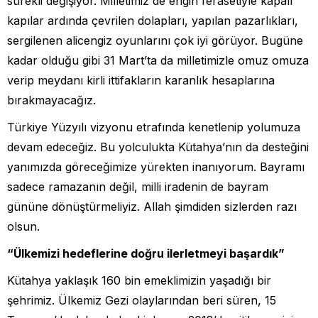
sürekli değişiyor. Milletimiz de engin ferasetiyle kapalı
kapılar ardında çevrilen dolapları, yapılan pazarlıkları,
sergilenen alicengiz oyunlarını çok iyi görüyor. Bugüne
kadar olduğu gibi 31 Mart’ta da milletimizle omuz omuza
verip meydanı kirli ittifakların karanlık hesaplarına
bırakmayacağız.
Türkiye Yüzyılı vizyonu etrafında kenetlenip yolumuza
devam edeceğiz. Bu yolculukta Kütahya’nın da desteğini
yanımızda göreceğimize yürekten inanıyorum. Bayramı
sadece ramazanın değil, milli iradenin de bayram
gününe dönüştürmeliyiz. Allah şimdiden sizlerden razı
olsun.
“Ülkemizi hedeflerine doğru ilerletmeyi başardık”
Kütahya yaklaşık 160 bin emeklimizin yaşadığı bir
şehrimiz. Ülkemiz Gezi olaylarından beri süren, 15