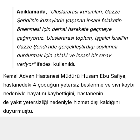
Açıklamada,
“Uluslararası kurumları, Gazze
Şeridi’nin kuzeyinde yaşanan insani felaketin
önlenmesi için derhal harekete geçmeye
çağırıyoruz. Uluslararası toplum, işgalci İsrail’in
Gazze Şeridi’nde gerçekleştirdiği soykırımı
durdurmak için ahlaki ve insani bir sınav
veriyor”
ifadesi kullanıldı.
Kemal Advan Hastanesi Müdürü Husam Ebu Safiye,
hastanedeki 4 çocuğun yetersiz beslenme ve sıvı kaybı
nedeniyle hayatını kaybettiğini, hastanenin
de yakıt yetersizliği nedeniyle hizmet dışı kaldığını
duyurmuştu.
İsrail ordusunun 145 gündür sivil yerleşim yerleri,
hastane, okul ve yerinden edilmiş Filistinlilerin sığındığı