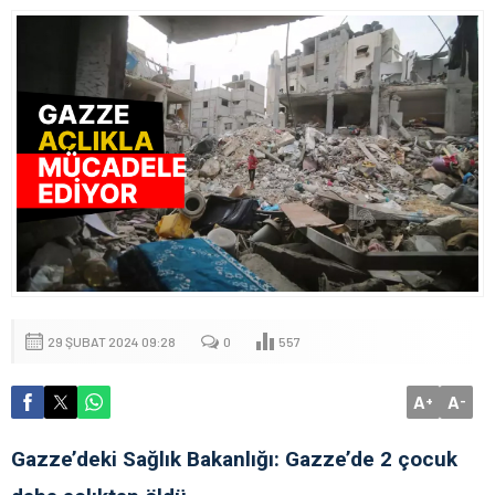
29 ŞUBAT 2024 09:28
0
557
A
A
+
-
Gazze’deki Sağlık Bakanlığı: Gazze’de 2 çocuk