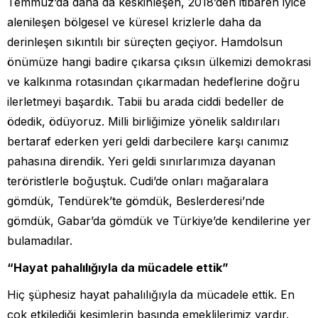
Temmuz’da daha da keskinleşen, 2018’den itibaren iyice
alenileşen bölgesel ve küresel krizlerle daha da
derinleşen sıkıntılı bir süreçten geçiyor. Hamdolsun
önümüze hangi badire çıkarsa çıksın ülkemizi demokrasi
ve kalkınma rotasından çıkarmadan hedeflerine doğru
ilerletmeyi başardık. Tabii bu arada ciddi bedeller de
ödedik, ödüyoruz. Milli birliğimize yönelik saldırıları
bertaraf ederken yeri geldi darbecilere karşı canımız
pahasına direndik. Yeri geldi sınırlarımıza dayanan
teröristlerle boğuştuk. Cudi’de onları mağaralara
gömdük, Tendürek’te gömdük, Beslerderesi’nde
gömdük, Gabar’da gömdük ve Türkiye’de kendilerine yer
bulamadılar.
“Hayat pahalılığıyla da mücadele ettik”
Hiç şüphesiz hayat pahalılığıyla da mücadele ettik. En
çok etkilediği kesimlerin başında emeklilerimiz vardır.