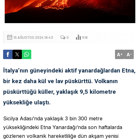
15 AĞUSTOS 2024 16:43
0
516
A
A
+
-
İtalya’nın güneyindeki aktif yanardağlardan Etna,
bir kez daha kül ve lav püskürttü. Volkanın
püskürttüğü küller, yaklaşık 9,5 kilometre
yüksekliğe ulaştı.
Sicilya Adası’nda yaklaşık 3 bin 300 metre
yüksekliğindeki Etna Yanardağı’nda son haftalarda
gözlenen volkanik hareketliliğe dün akşam yenisi