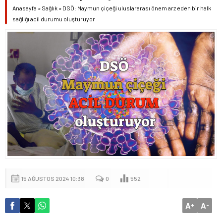
Anasayfa
»
Sağlık
»
DSÖ: Maymun çiçeği uluslararası önem arz eden bir halk
sağlığı acil durumu oluşturuyor
15 AĞUSTOS 2024 10:38
0
552
A
A
+
-