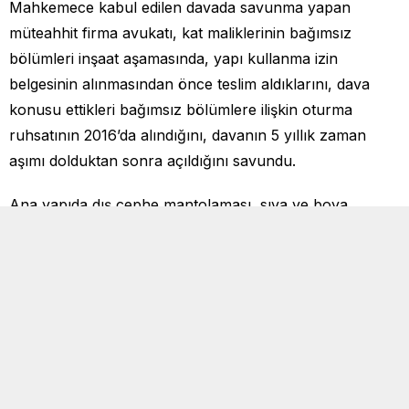
Mahkemece kabul edilen davada savunma yapan
müteahhit firma avukatı, kat maliklerinin bağımsız
bölümleri inşaat aşamasında, yapı kullanma izin
belgesinin alınmasından önce teslim aldıklarını, dava
konusu ettikleri bağımsız bölümlere ilişkin oturma
ruhsatının 2016’da alındığını, davanın 5 yıllık zaman
aşımı dolduktan sonra açıldığını savundu.
Ana yapıda dış cephe mantolaması, sıva ve boya
çatlaklarının sonradan kapatılan balkon doğramalarının
mantolama üzerine vida ile sabitlenmiş olmasından
kaynaklı olduğunu öne süren firma avukatı, “teslimden
sonra kat maliklerince yapılan bu yanlış uygulama
yüzünden mantolamanın zarar gördüğünü, suyun
mantolama altından yürümesi nedeniyle kabarmalar
oluştuğunu, bu nedenlerle doğan bozukluktan firmanın