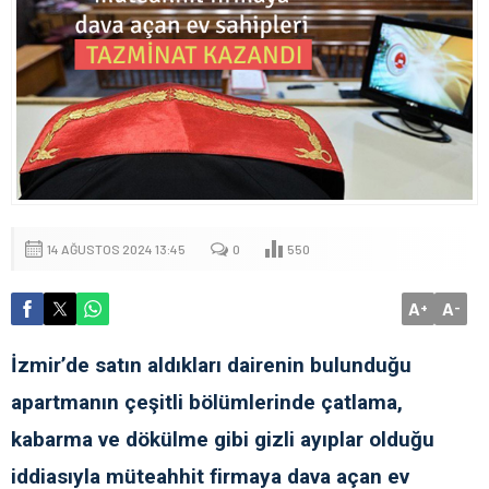
14 AĞUSTOS 2024 13:45
0
550
A
A
+
-
İzmir’de satın aldıkları dairenin bulunduğu
apartmanın çeşitli bölümlerinde çatlama,
kabarma ve dökülme gibi gizli ayıplar olduğu
iddiasıyla müteahhit firmaya dava açan ev