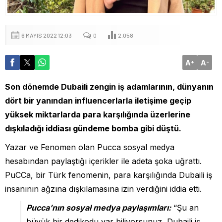
6 MAYIS 2022 12:03
0
2.058
A
A
+
-
Son dönemde Dubaili zengin iş adamlarının, dünyanın
dört bir yanından influencerlarla iletişime geçip
yüksek miktarlarda para karşılığında üzerlerine
dışkıladığı iddiası gündeme bomba gibi düştü.
Yazar ve Fenomen olan Pucca sosyal medya
hesabından paylaştığı içerikler ile adeta şoka uğrattı.
PuCCa, bir Türk fenomenin, para karşılığında Dubaili iş
insanının ağzına dışkılamasına izin verdiğini iddia etti.
Pucca’nın sosyal medya paylaşımları:
“Şu an
büyük bir dedikodu var biliyorsunuz, Dubaili iş