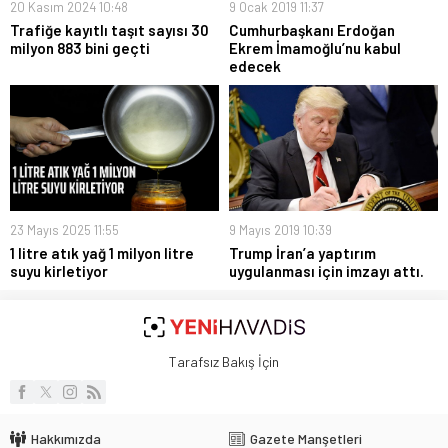
20 Kasım 2024 10:48
9 Ocak 2019 11:37
Trafiğe kayıtlı taşıt sayısı 30
Cumhurbaşkanı Erdoğan
milyon 883 bini geçti
Ekrem İmamoğlu’nu kabul
edecek
23 Mayıs 2025 11:55
9 Mayıs 2019 10:39
1 litre atık yağ 1 milyon litre
Trump İran’a yaptırım
suyu kirletiyor
uygulanması için imzayı attı.
Tarafsız Bakış İçin
Hakkımızda
Gazete Manşetleri