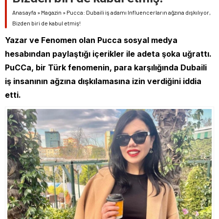
Anasayfa
»
Magazin
»
Pucca: Dubaili iş adamı Influencerların ağzına dışkılıyor,
Bizden biri de kabul etmiş!
Yazar ve Fenomen olan Pucca sosyal medya
hesabından paylaştığı içerikler ile adeta şoka uğrattı.
PuCCa, bir Türk fenomenin, para karşılığında Dubaili
iş insanının ağzına dışkılamasına izin verdiğini iddia
etti.