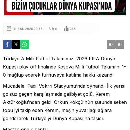
1 NISAN 2026 09:38
0
268
A
A
+
-
Türkiye A Milli Futbol Takımımız, 2026 FIFA Dünya
Kupası play-off finalinde Kosova Millî Futbol Takımı’nı 1-
0 mağlup ederek turnuvaya katılma hakkı kazandı.
Mücadele, Fadil Vokrri Stadyumu’nda oynandı. İlk yarısı
golsüz geçen karşılaşmada galibiyet golü, Kerem
Aktürkoğlu’ndan geldi. Orkun Kökçü’nün şutunda seken
topu iyi takip eden Kerem, meşin yuvarlağı ağlara
göndererek Türkiye’yi Dünya Kupası’na taşıdı.
Maçtan öne çıkanlar