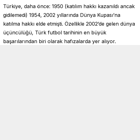
Türkiye, daha önce: 1950 (katılım hakkı kazanıldı ancak
gidilemedi) 1954, 2002 yıllarında Dünya Kupası’na
katılma hakkı elde etmişti. Özellikle 2002’de gelen dünya
üçüncülüğü, Türk futbol tarihinin en büyük
başarılarından biri olarak hafızalarda yer alıyor.
Tribünlerde büyük coşku
Maç boyunca susmayan taraftarlarımız, bitiş düdüğüyle
birlikte hem statta hem de ülke genelinde büyük bir
sevinç yaşadı.
“Bizim Çocuklar” yeniden dünya sahnesinde!
YORUMLAR