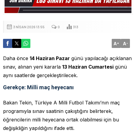
3 NISAN 2026 13:55
0
313
A
A
+
-
Daha önce
14 Haziran Pazar
günü yapılacağı açıklanan
sınav, alınan yeni kararla
13 Haziran Cumartesi
günü
aynı saatlerde gerçekleştirilecek.
Gerekçe: Milli maç heyecanı
Bakan Tekin, Türkiye A Milli Futbol Takımı’nın maç
programıyla sınav saatinin çakıştığını belirterek,
öğrencilerin milli heyecana ortak olabilmesi için bu
değişikliğin yapıldığını ifade etti.