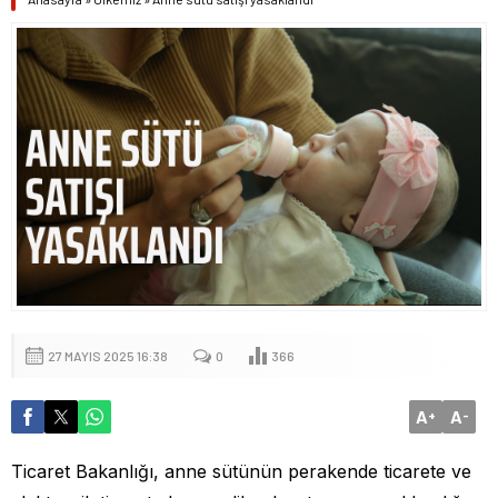
27 MAYIS 2025 16:38
0
366
A
A
+
-
Ticaret Bakanlığı, anne sütünün perakende ticarete ve