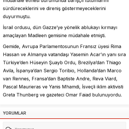
müdahale etmesi durumunda barışçıl tutumlarını
sürdüreceklerini ve direniş göstermeyeceklerini
duyurmuştu.
İsrail ordusu, dün Gazze’ye yönelik ablukayı kırmayı
amaçlayan Madleen gemisine müdahale etmişti.
Gemide, Avrupa Parlamentosunun Fransız üyesi Rima
Hassan ve Almanya vatandaşı Yasemin Acar’ın yanı sıra
Türkiye’den Hüseyin Şuayb Ordu, Brezilya’dan Thiago
Avila, İspanya’dan Sergio Toribio, Hollanda’dan Marco
van Rennes, Fransa’dan Baptiste Andre, Reva Viard,
Pascal Maurieras ve Yanis Mhamdi, İsveçli iklim aktivisti
Greta Thunberg ve gazeteci Omar Faiad bulunuyordu.
YORUMLAR