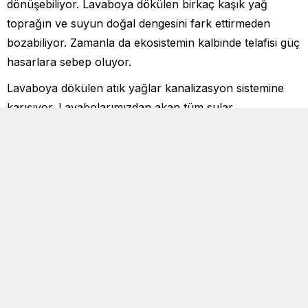
dönüşebiliyor. Lavaboya dökülen birkaç kaşık yağ
toprağın ve suyun doğal dengesini fark ettirmeden
bozabiliyor. Zamanla da ekosistemin kalbinde telafisi güç
hasarlara sebep oluyor.
Lavaboya dökülen atık yağlar kanalizasyon sistemine
karışıyor. Lavabolarımızdan akan tüm sular
binalarımızdan ilerleyerek, sokaklarımıza ulaşıyor ve
tüm şehrin yer altında bir ağ sisteminde bir araya
geliyor.
Atık yağlar suda oksijen transferini engelliyor
“Kullanılmış bitkisel ve hayvansal yağlar doğrudan
çevreye bırakıldığında ciddi sorunlara yol açıyor.
Toprağa döküldüklerinde toprağın hava almasını
engelleyerek bitki örtüsünü bozuyor ve