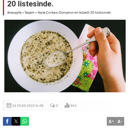
20 listesinde.
Anasayfa
»
Yaşam
»
Yayla Çorbası Dünyanın en lezzetli 20 listesinde.
24 OCAK 2022 14:06
0
942
A
A
+
-