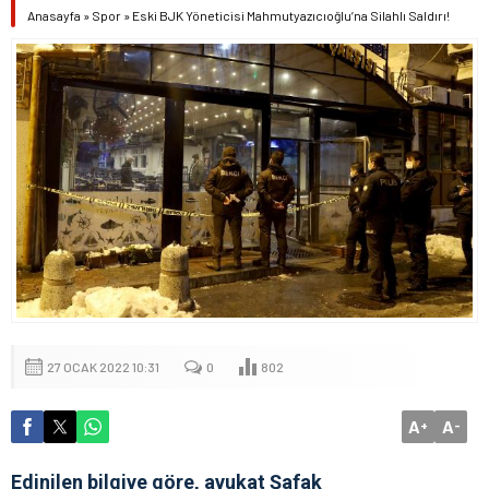
Anasayfa
»
Spor
»
Eski BJK Yöneticisi Mahmutyazıcıoğlu’na Silahlı Saldırı!
27 OCAK 2022 10:31
0
802
A
A
+
-
Edinilen bilgiye göre, avukat Şafak