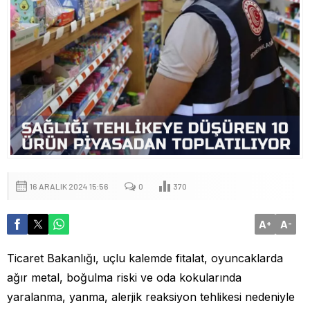
16 ARALIK 2024 15:56
0
370
A
A
+
-
Ticaret Bakanlığı, uçlu kalemde fitalat, oyuncaklarda
ağır metal, boğulma riski ve oda kokularında
yaralanma, yanma, alerjik reaksiyon tehlikesi nedeniyle