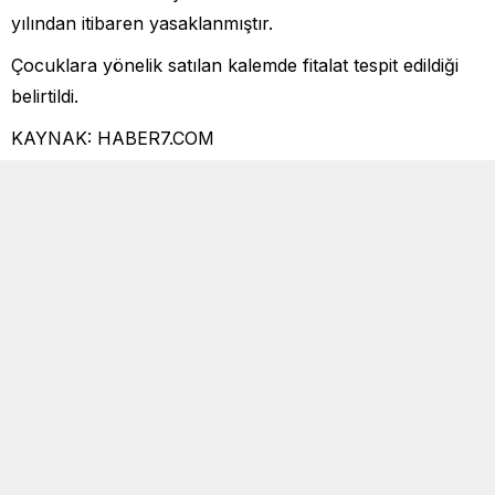
yılından itibaren yasaklanmıştır.
Çocuklara yönelik satılan kalemde fitalat tespit edildiği
belirtildi.
KAYNAK: HABER7.COM
YORUMLAR
Beni sonraki yorumlar için e-posta ile bilgilendir.