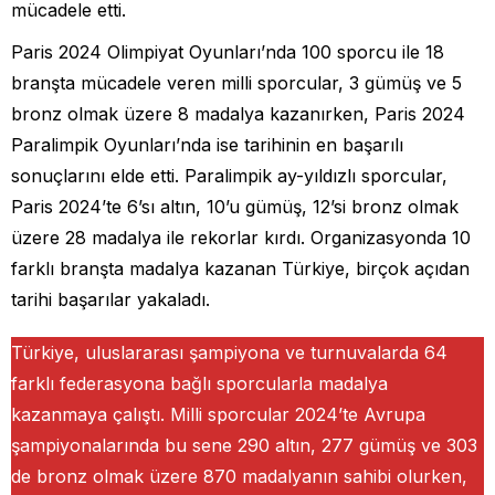
mücadele etti.
Paris 2024 Olimpiyat Oyunları’nda 100 sporcu ile 18
branşta mücadele veren milli sporcular, 3 gümüş ve 5
bronz olmak üzere 8 madalya kazanırken, Paris 2024
Paralimpik Oyunları’nda ise tarihinin en başarılı
sonuçlarını elde etti. Paralimpik ay-yıldızlı sporcular,
Paris 2024’te 6’sı altın, 10’u gümüş, 12’si bronz olmak
üzere 28 madalya ile rekorlar kırdı. Organizasyonda 10
farklı branşta madalya kazanan Türkiye, birçok açıdan
tarihi başarılar yakaladı.
Türkiye, uluslararası şampiyona ve turnuvalarda 64
farklı federasyona bağlı sporcularla madalya
kazanmaya çalıştı. Milli sporcular 2024’te Avrupa
şampiyonalarında bu sene 290 altın, 277 gümüş ve 303
de bronz olmak üzere 870 madalyanın sahibi olurken,