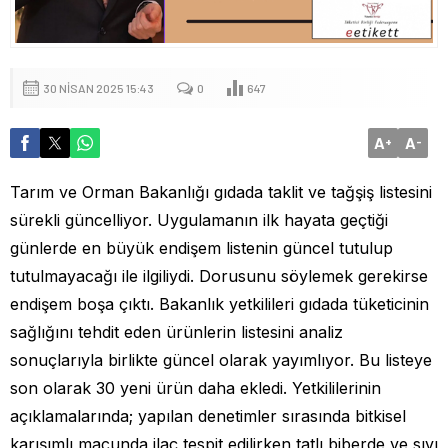
30 NISAN 2025 15:43
0
647
A
A
+
-
Tarım ve Orman Bakanlığı gıdada taklit ve tağşiş listesini
sürekli güncelliyor. Uygulamanın ilk hayata geçtiği
günlerde en büyük endişem listenin güncel tutulup
tutulmayacağı ile ilgiliydi. Dorusunu söylemek gerekirse
endişem boşa çıktı. Bakanlık yetkilileri gıdada tüketicinin
sağlığını tehdit eden ürünlerin listesini analiz
sonuçlarıyla birlikte güncel olarak yayımlıyor. Bu listeye
son olarak 30 yeni ürün daha ekledi. Yetkililerinin
açıklamalarında; yapılan denetimler sırasında bitkisel
karışımlı macunda ilaç tespit edilirken tatlı biberde ve sıvı