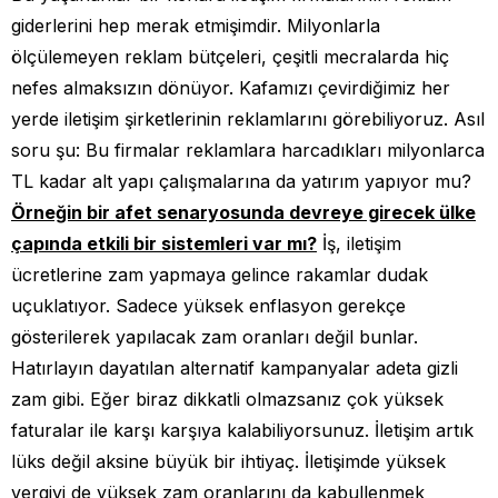
giderlerini hep merak etmişimdir. Milyonlarla
ölçülemeyen reklam bütçeleri, çeşitli mecralarda hiç
nefes almaksızın dönüyor. Kafamızı çevirdiğimiz her
yerde iletişim şirketlerinin reklamlarını görebiliyoruz. Asıl
soru şu: Bu firmalar reklamlara harcadıkları milyonlarca
TL kadar alt yapı çalışmalarına da yatırım yapıyor mu?
Örneğin bir afet senaryosunda devreye girecek ülke
çapında etkili bir sistemleri var mı?
İş, iletişim
ücretlerine zam yapmaya gelince rakamlar dudak
uçuklatıyor. Sadece yüksek enflasyon gerekçe
gösterilerek yapılacak zam oranları değil bunlar.
Hatırlayın dayatılan alternatif kampanyalar adeta gizli
zam gibi. Eğer biraz dikkatli olmazsanız çok yüksek
faturalar ile karşı karşıya kalabiliyorsunuz. İletişim artık
lüks değil aksine büyük bir ihtiyaç. İletişimde yüksek
vergiyi de yüksek zam oranlarını da kabullenmek