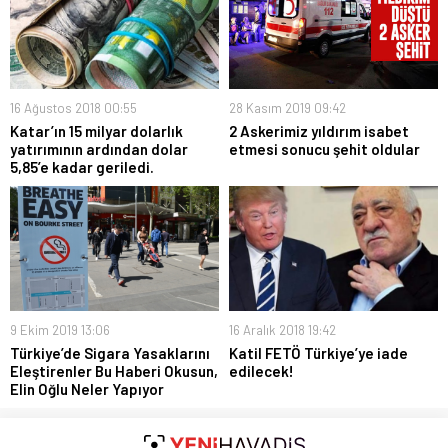
16 Ağustos 2018 00:55
28 Kasım 2019 09:42
Katar’ın 15 milyar dolarlık
2 Askerimiz yıldırım isabet
yatırımının ardından dolar
etmesi sonucu şehit oldular
5,85’e kadar geriledi.
9 Ekim 2019 13:06
16 Aralık 2018 19:42
Türkiye’de Sigara Yasaklarını
Katil FETÖ Türkiye’ye iade
Eleştirenler Bu Haberi Okusun,
edilecek!
Elin Oğlu Neler Yapıyor