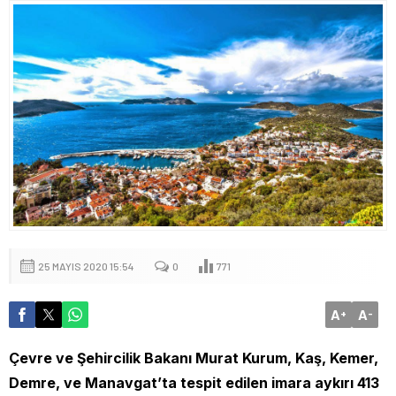
25 MAYIS 2020 15:54
0
771
A
A
+
-
Çevre ve Şehircilik Bakanı Murat Kurum, Kaş, Kemer,
Demre, ve Manavgat’ta tespit edilen imara aykırı 413