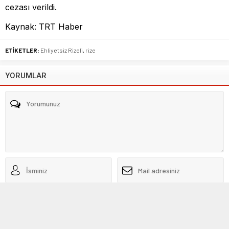
cezası verildi.
Kaynak: TRT Haber
ETİKETLER:
Ehliyetsiz Rizeli
,
rize
YORUMLAR
Beni sonraki yorumlar için e-posta ile bilgilendir.
Beni yeni yazılarda e-posta ile bilgilendir.