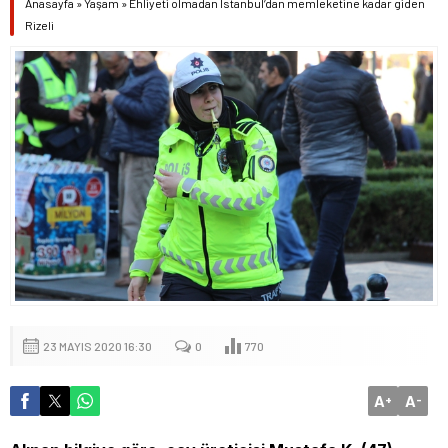
Anasayfa
»
Yaşam
»
Ehliyeti olmadan İstanbul’dan memleketine kadar giden
Rizeli
23 MAYIS 2020 16:30
0
770
A
A
+
-