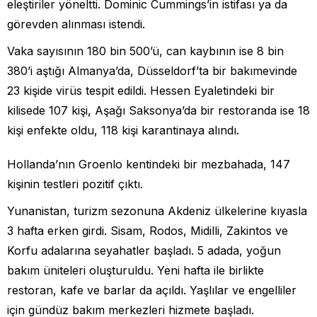
eleştiriler yöneltti. Dominic Cummings’in istifası ya da
görevden alınması istendi.
Vaka sayısının 180 bin 500’ü, can kaybının ise 8 bin
380’i aştığı Almanya’da, Düsseldorf’ta bir bakımevinde
23 kişide virüs tespit edildi. Hessen Eyaletindeki bir
kilisede 107 kişi, Aşağı Saksonya’da bir restoranda ise 18
kişi enfekte oldu, 118 kişi karantinaya alındı.
Hollanda’nın Groenlo kentindeki bir mezbahada, 147
kişinin testleri pozitif çıktı.
Yunanistan, turizm sezonuna Akdeniz ülkelerine kıyasla
3 hafta erken girdi. Sisam, Rodos, Midilli, Zakintos ve
Korfu adalarına seyahatler başladı. 5 adada, yoğun
bakım üniteleri oluşturuldu. Yeni hafta ile birlikte
restoran, kafe ve barlar da açıldı. Yaşlılar ve engelliler
için gündüz bakım merkezleri hizmete başladı.