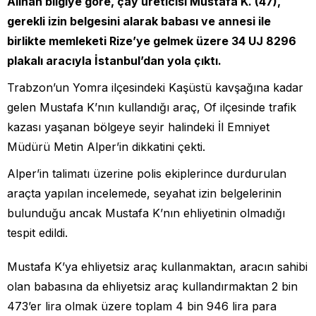
Alınan bilgiye göre, çay üreticisi Mustafa K. (47),
gerekli izin belgesini alarak babası ve annesi ile
birlikte memleketi Rize’ye gelmek üzere 34 UJ 8296
plakalı aracıyla İstanbul’dan yola çıktı.
Trabzon’un Yomra ilçesindeki Kaşüstü kavşağına kadar
gelen Mustafa K’nın kullandığı araç, Of ilçesinde trafik
kazası yaşanan bölgeye seyir halindeki İl Emniyet
Müdürü Metin Alper’in dikkatini çekti.
Alper’in talimatı üzerine polis ekiplerince durdurulan
araçta yapılan incelemede, seyahat izin belgelerinin
bulunduğu ancak Mustafa K’nın ehliyetinin olmadığı
tespit edildi.
Mustafa K’ya ehliyetsiz araç kullanmaktan, aracın sahibi
olan babasına da ehliyetsiz araç kullandırmaktan 2 bin
473’er lira olmak üzere toplam 4 bin 946 lira para