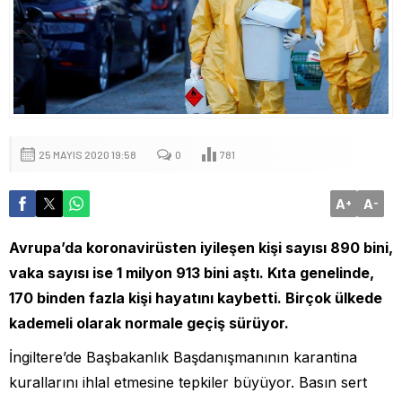
25 MAYIS 2020 19:58
0
781
A
A
+
-
Avrupa’da koronavirüsten iyileşen kişi sayısı 890 bini,
vaka sayısı ise 1 milyon 913 bini aştı. Kıta genelinde,
170 binden fazla kişi hayatını kaybetti. Birçok ülkede
kademeli olarak normale geçiş sürüyor.
İngiltere’de Başbakanlık Başdanışmanının karantina
kurallarını ihlal etmesine tepkiler büyüyor. Basın sert