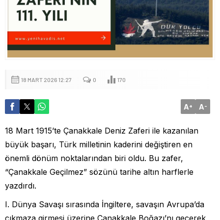
18 MART 2026 12:27
0
170
A
A
+
-
18 Mart 1915’te Çanakkale Deniz Zaferi ile kazanılan
büyük başarı, Türk milletinin kaderini değiştiren en
önemli dönüm noktalarından biri oldu. Bu zafer,
“Çanakkale Geçilmez” sözünü tarihe altın harflerle
yazdırdı.
I. Dünya Savaşı sırasında İngiltere, savaşın Avrupa’da
çıkmaza girmesi üzerine Çanakkale Boğazı’nı geçerek