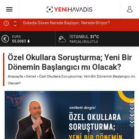
Muğla’da orman yangını
DOA’NIN BEDELİNİTÜKETİCİYE Mİ ÖDETİYORLAR?
İSTANBUL
31°C
EURO
55,0063
e-Devlet’in en çok kullanılan uygulamaları SGK hizmetleri
PARÇALI BULUTLU
oldu
ALTIN
Özel Okullara Soruşturma; Yeni Bir
6.543,59
“Kurumsaldır, hata yapmaz.” Demeyin!
Dönemin Başlangıcı mı Olacak?
Gıdada Güven Nerede Başlıyor, Nerede Bitiyor?
BİST
13.798,82
Anasayfa
»
Genel
»
Özel Okullara Soruşturma; Yeni Bir Dönemin Başlangıcı mı
Olacak?
DOLAR
47,7010