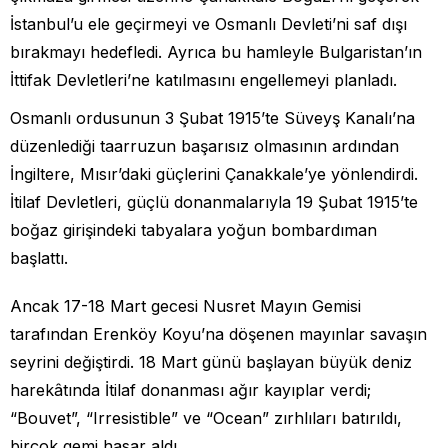
İstanbul’u ele geçirmeyi ve Osmanlı Devleti’ni saf dışı
bırakmayı hedefledi. Ayrıca bu hamleyle Bulgaristan’ın
İttifak Devletleri’ne katılmasını engellemeyi planladı.
Osmanlı ordusunun 3 Şubat 1915’te Süveyş Kanalı’na
düzenlediği taarruzun başarısız olmasının ardından
İngiltere, Mısır’daki güçlerini Çanakkale’ye yönlendirdi.
İtilaf Devletleri, güçlü donanmalarıyla 19 Şubat 1915’te
boğaz girişindeki tabyalara yoğun bombardıman
başlattı.
Ancak 17-18 Mart gecesi Nusret Mayın Gemisi
tarafından Erenköy Koyu’na döşenen mayınlar savaşın
seyrini değiştirdi. 18 Mart günü başlayan büyük deniz
harekâtında İtilaf donanması ağır kayıplar verdi;
“Bouvet”, “Irresistible” ve “Ocean” zırhlıları batırıldı,
birçok gemi hasar aldı.