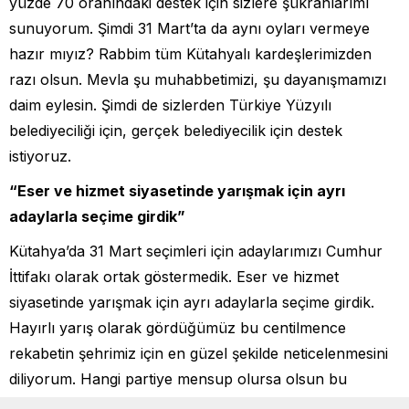
yüzde 70 oranındaki destek için sizlere şükranlarımı
sunuyorum. Şimdi 31 Mart’ta da aynı oyları vermeye
hazır mıyız? Rabbim tüm Kütahyalı kardeşlerimizden
razı olsun. Mevla şu muhabbetimizi, şu dayanışmamızı
daim eylesin. Şimdi de sizlerden Türkiye Yüzyılı
belediyeciliği için, gerçek belediyecilik için destek
istiyoruz.
“Eser ve hizmet siyasetinde yarışmak için ayrı
adaylarla seçime girdik”
Kütahya’da 31 Mart seçimleri için adaylarımızı Cumhur
İttifakı olarak ortak göstermedik. Eser ve hizmet
siyasetinde yarışmak için ayrı adaylarla seçime girdik.
Hayırlı yarış olarak gördüğümüz bu centilmence
rekabetin şehrimiz için en güzel şekilde neticelenmesini
diliyorum. Hangi partiye mensup olursa olsun bu
ülkenin her bireyinin, her Kütahyalı vatandaşımın bizim