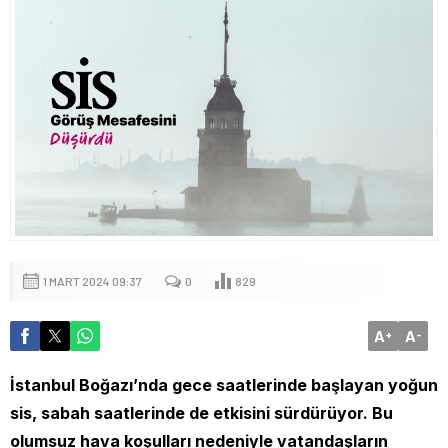
1 MART 2024 09:37
0
829
A
A
+
-
İstanbul Boğazı’nda gece saatlerinde başlayan yoğun
sis, sabah saatlerinde de etkisini sürdürüyor. Bu
olumsuz hava koşulları nedeniyle vatandaşların