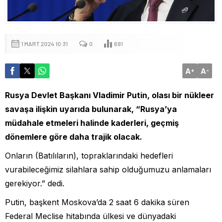
1 MART 2024 10:31
0
691
A
A
+
-
Rusya Devlet Başkanı Vladimir Putin, olası bir nükleer
savaşa ilişkin uyarıda bulunarak, “Rusya’ya
müdahale etmeleri halinde kaderleri, geçmiş
dönemlere göre daha trajik olacak.
Onların (Batılıların), topraklarındaki hedefleri
vurabileceğimiz silahlara sahip olduğumuzu anlamaları
gerekiyor.” dedi.
Putin, başkent Moskova’da 2 saat 6 dakika süren
Federal Meclise hitabında ülkesi ve dünyadaki