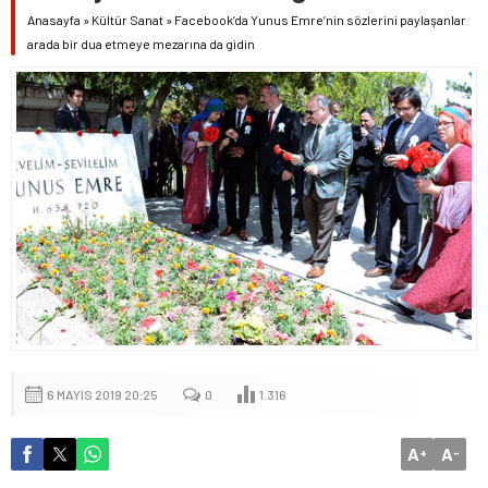
Anasayfa
»
Kültür Sanat
»
Facebook’da Yunus Emre’nin sözlerini paylaşanlar
arada bir dua etmeye mezarına da gidin
6 MAYIS 2019 20:25
0
1.316
A
A
+
-