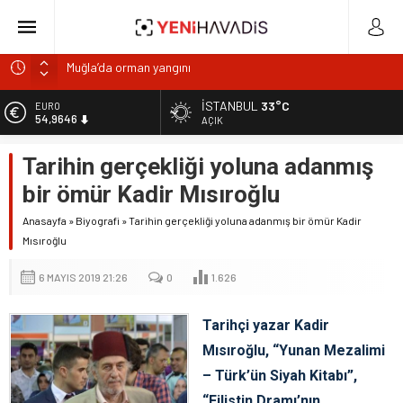
Muğla’da orman yangını
DOA’NIN BEDELİNİTÜKETİCİYE Mİ ÖDETİYORLAR?
İSTANBUL
33°C
ALTIN
6.488,95
e-Devlet’in en çok kullanılan uygulamaları SGK hizmetleri
AÇIK
oldu
BİST
Tarihin gerçekliği yoluna adanmış
13.798,82
“Kurumsaldır, hata yapmaz.” Demeyin!
bir ömür Kadir Mısıroğlu
Gıdada Güven Nerede Başlıyor, Nerede Bitiyor?
DOLAR
47,5939
Anasayfa
»
Biyografi
»
Tarihin gerçekliği yoluna adanmış bir ömür Kadir
Mısıroğlu
EURO
54,9646
6 MAYIS 2019 21:26
0
1.626
Tarihçi yazar Kadir
Mısıroğlu, “Yunan Mezalimi
– Türk’ün Siyah Kitabı”,
“Filistin Dramı’nın