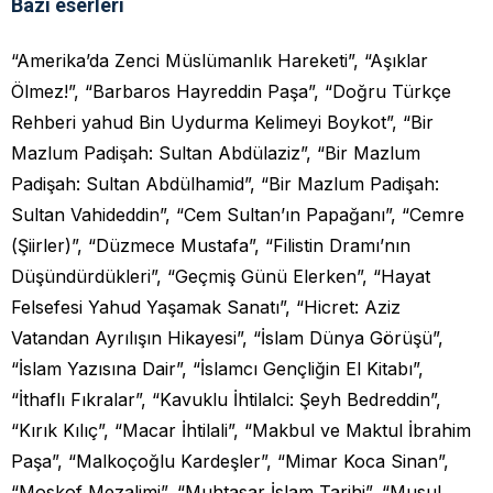
Bazı eserleri
“Amerika’da Zenci Müslümanlık Hareketi”, “Aşıklar
Ölmez!”, “Barbaros Hayreddin Paşa”, “Doğru Türkçe
Rehberi yahud Bin Uydurma Kelimeyi Boykot”, “Bir
Mazlum Padişah: Sultan Abdülaziz”, “Bir Mazlum
Padişah: Sultan Abdülhamid”, “Bir Mazlum Padişah:
Sultan Vahideddin”, “Cem Sultan’ın Papağanı”, “Cemre
(Şiirler)”, “Düzmece Mustafa”, “Filistin Dramı’nın
Düşündürdükleri”, “Geçmiş Günü Elerken”, “Hayat
Felsefesi Yahud Yaşamak Sanatı”, “Hicret: Aziz
Vatandan Ayrılışın Hikayesi”, “İslam Dünya Görüşü”,
“İslam Yazısına Dair”, “İslamcı Gençliğin El Kitabı”,
“İthaflı Fıkralar”, “Kavuklu İhtilalci: Şeyh Bedreddin”,
“Kırık Kılıç”, “Macar İhtilali”, “Makbul ve Maktul İbrahim
Paşa”, “Malkoçoğlu Kardeşler”, “Mimar Koca Sinan”,
“Moskof Mezalimi”, “Muhtasar İslam Tarihi”, “Musul