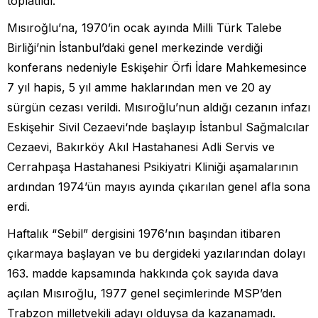
toplatıldı.
Mısıroğlu’na, 1970’in ocak ayında Milli Türk Talebe
Birliği’nin İstanbul’daki genel merkezinde verdiği
konferans nedeniyle Eskişehir Örfi İdare Mahkemesince
7 yıl hapis, 5 yıl amme haklarından men ve 20 ay
sürgün cezası verildi. Mısıroğlu’nun aldığı cezanın infazı
Eskişehir Sivil Cezaevi‘nde başlayıp İstanbul Sağmalcılar
Cezaevi, Bakırköy Akıl Hastahanesi Adli Servis ve
Cerrahpaşa Hastahanesi Psikiyatri Kliniği aşamalarının
ardından 1974’ün mayıs ayında çıkarılan genel afla sona
erdi.
Haftalık “Sebil” dergisini 1976’nın başından itibaren
çıkarmaya başlayan ve bu dergideki yazılarından dolayı
163. madde kapsamında hakkında çok sayıda dava
açılan Mısıroğlu, 1977 genel seçimlerinde MSP’den
Trabzon milletvekili adayı olduysa da kazanamadı.