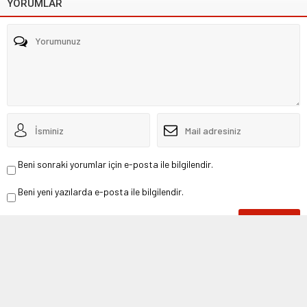
YORUMLAR
Beni sonraki yorumlar için e-posta ile bilgilendir.
Beni yeni yazılarda e-posta ile bilgilendir.
Henüz yorum yapılmamış. İlk yorumu yukarıdaki form aracılığıyla siz
yapabilirsiniz.
GÜNCEL KONULAR