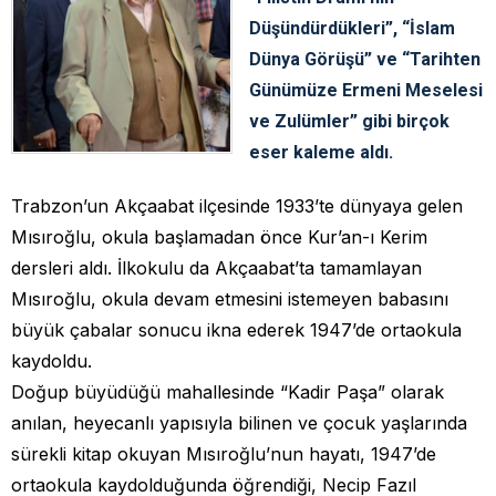
Düşündürdükleri”, “İslam
Dünya Görüşü” ve “Tarihten
Günümüze Ermeni Meselesi
ve Zulümler” gibi birçok
eser kaleme aldı.
Trabzon’un Akçaabat ilçesinde 1933’te dünyaya gelen
Mısıroğlu, okula başlamadan önce Kur’an-ı Kerim
dersleri aldı. İlkokulu da Akçaabat’ta tamamlayan
Mısıroğlu, okula devam etmesini istemeyen babasını
büyük çabalar sonucu ikna ederek 1947’de ortaokula
kaydoldu.
Doğup büyüdüğü mahallesinde “Kadir Paşa” olarak
anılan, heyecanlı yapısıyla bilinen ve çocuk yaşlarında
sürekli kitap okuyan Mısıroğlu’nun hayatı, 1947’de
ortaokula kaydolduğunda öğrendiği, Necip Fazıl