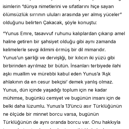
isimlerin “dünya nimetlerini ve sıfatlarını hiçe sayan
ölümsüzlük sırrının uluları arasında yer almış yüceler”
olduğunu belirten Çakacak, şöyle konuştu:
“Yunus Emre, tasavvuf ruhunu kalıplardan çıkarıp amel
haline getiren bir şahsiyet olduğu gibi aynı zamanda
kelimelerle sevgi iklimini örmüş bir dil mimarıdır.
Yunus’un şairliği ve dervişliği, bir kılıcın iki yüzü gibi
birbirinden ayrılmaz bir bütün. İnsanları terbiyede ilahi
aşkı muallim ve mürebbi kabul eden Yunus’a ‘Aşk
ahlakının da en cesur bekçisi’ demek yanlış olmaz.
Yunus, dün içinde yaşadığı toplum için ne kadar
mühimse, bugünkü cemiyet ve bugünün insanı için de
belki daha lüzumlu. Yunus’a 13’üncü asır Türklüğünün
ne ölçüde bir minnet borcu varsa, bugünün
Türklüğünün de aynı oranda borcu var. Onu hakkıyla