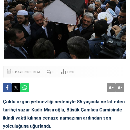
6 MAYIS 2019 19:41
0
1.120
A
A
+
-
Çoklu organ yetmezliği nedeniyle 86 yaşında vefat eden
tarihçi yazar Kadir Mısıroğlu, Büyük Çamlıca Camisinde
ikindi vakti kılınan cenaze namazının ardından son
yolculuğuna uğurlandı.