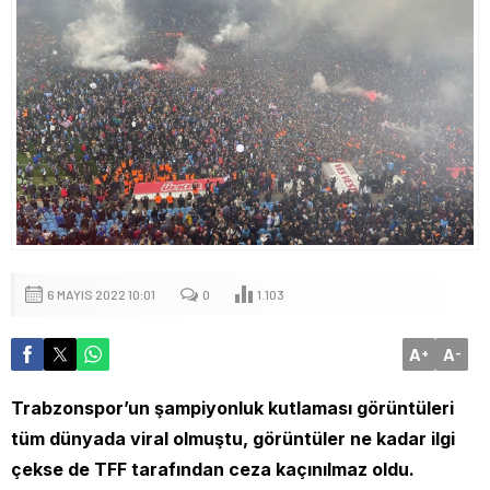
6 MAYIS 2022 10:01
0
1.103
A
A
+
-
Trabzonspor’un şampiyonluk kutlaması görüntüleri
tüm dünyada viral olmuştu, görüntüler ne kadar ilgi
çekse de TFF tarafından ceza kaçınılmaz oldu.