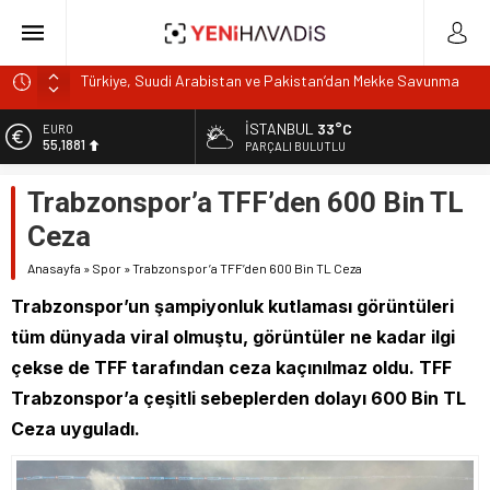
Gıdada Güven Nerede Başlıyor, Nerede Bitiyor?
Muğla’da orman yangını
İSTANBUL
33°C
EURO
55,1881
DOA’NIN BEDELİNİTÜKETİCİYE Mİ ÖDETİYORLAR?
PARÇALI BULUTLU
e-Devlet’in en çok kullanılan uygulamaları SGK hizmetleri
ALTIN
Trabzonspor’a TFF’den 600 Bin TL
6.660,55
oldu
Ceza
Türkiye, Suudi Arabistan ve Pakistan’dan Mekke Savunma
BİST
13.779,39
Anlaşması
Anasayfa
»
Spor
»
Trabzonspor’a TFF’den 600 Bin TL Ceza
DOLAR
Trabzonspor’un şampiyonluk kutlaması görüntüleri
47,7111
tüm dünyada viral olmuştu, görüntüler ne kadar ilgi
çekse de TFF tarafından ceza kaçınılmaz oldu. TFF
Trabzonspor’a çeşitli sebeplerden dolayı 600 Bin TL
Ceza uyguladı.