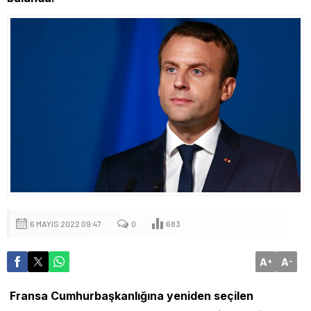
6 MAYIS 2022 09:47
0
683
A
A
+
-
Fransa Cumhurbaşkanlığına yeniden seçilen