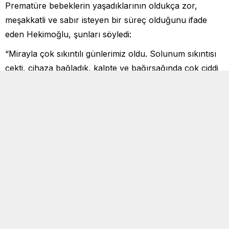
Prematüre bebeklerin yaşadıklarının oldukça zor,
meşakkatli ve sabır isteyen bir süreç olduğunu ifade
eden Hekimoğlu, şunları söyledi:
“Mirayla çok sıkıntılı günlerimiz oldu. Solunum sıkıntısı
çekti, cihaza bağladık, kalpte ve bağırsağında çok ciddi
sorunlar meydana geldi. Miray’ı uzun süre protein lipid
içeren özel serumlarla beslemek zorunda kaldık, ona
bağlı çok ciddi damar yolu problemleri oldu, çok
meşakkatli ve zor bir süreçti. Şükür ki mutlu sonla
tamamlandı.”
Hekimoğlu, Miray’ın birçok zorluğa direnen çok güçlü
bir bebek olduğunu vurgulayarak, “Zor ama sabır
gerektiren bir süreç. Şu anda hiçbir oksijen desteği
almayan, tam doz beslenen bir bebek. Hızla büyüyor,
nörolojik gelişimi yaşıyla uyumlu. İnşallah bundan