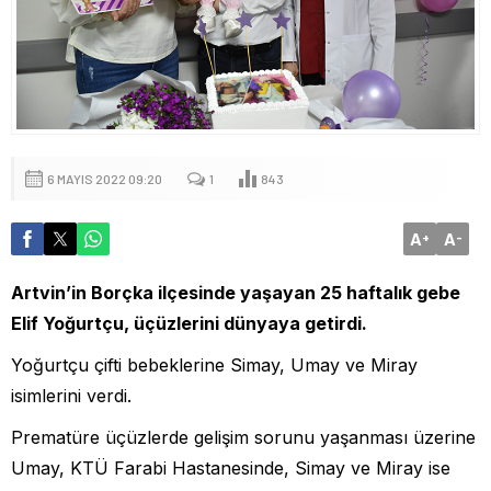
6 MAYIS 2022 09:20
1
843
A
A
+
-
Artvin’in Borçka ilçesinde yaşayan 25 haftalık gebe
Elif Yoğurtçu, üçüzlerini dünyaya getirdi.
Yoğurtçu çifti bebeklerine Simay, Umay ve Miray
isimlerini verdi.
Prematüre üçüzlerde gelişim sorunu yaşanması üzerine
Umay, KTÜ Farabi Hastanesinde, Simay ve Miray ise