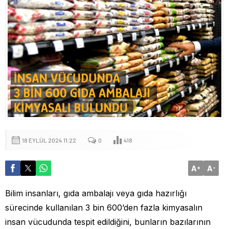
18 EYLÜL 2024 11:22
0
418
A
A
+
-
Bilim insanları, gıda ambalajı veya gıda hazırlığı
sürecinde kullanılan 3 bin 600’den fazla kimyasalın
insan vücudunda tespit edildiğini, bunların bazılarının