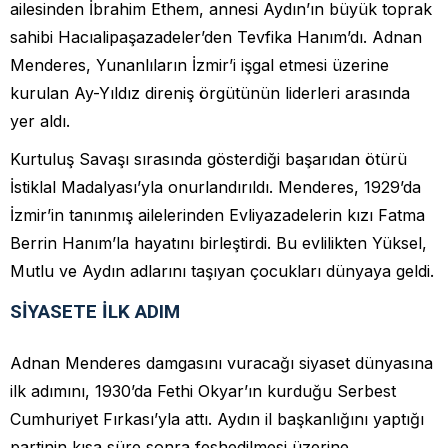
ailesinden İbrahim Ethem, annesi Aydın’ın büyük toprak
sahibi Hacıalipaşazadeler’den Tevfika Hanım’dı. Adnan
Menderes, Yunanlıların İzmir’i işgal etmesi üzerine
kurulan Ay-Yıldız direniş örgütünün liderleri arasında
yer aldı.
Kurtuluş Savaşı sırasında gösterdiği başarıdan ötürü
İstiklal Madalyası’yla onurlandırıldı. Menderes, 1929’da
İzmir’in tanınmış ailelerinden Evliyazadelerin kızı Fatma
Berrin Hanım’la hayatını birleştirdi. Bu evlilikten Yüksel,
Mutlu ve Aydın adlarını taşıyan çocukları dünyaya geldi.
SİYASETE İLK ADIM
Adnan Menderes damgasını vuracağı siyaset dünyasına
ilk adımını, 1930’da Fethi Okyar’ın kurduğu Serbest
Cumhuriyet Fırkası’yla attı. Aydın il başkanlığını yaptığı
partinin kısa süre sonra feshedilmesi üzerine