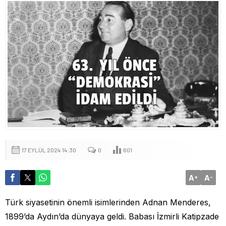
17 EYLÜL 2024 14:30
0
601
A
A
+
-
Türk siyasetinin önemli isimlerinden Adnan Menderes,
1899’da Aydın’da dünyaya geldi. Babası İzmirli Katipzade