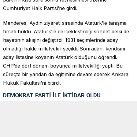
Cumhuriyet Halk Partisi’ne girdi.
Menderes, Aydın ziyareti sırasında Atatürk’le tanışma
fırsatı buldu. Atatürk’le gerçekleştirdiği sohbet belki de
hayatının akışını değiştirdi. 1931 seçimlerinde aday
olmadığı halde milletvekili seçildi. Sonradan, kendisini
aday listesine koyanın Atatürk olduğunu öğrendi.
CHP’de dört dönem boyunca milletvekilliği yaptı. Bu
süreçte bir yandan da eğitimine devam ederek Ankara
Hukuk Fakültesi’ni bitirdi.
DEMOKRAT PARTİ İLE İKTİDAR OLDU
Menderes’in siyaset sahnesinde öne çıkması 1945’te
Çiftçiyi Topraklandırma Kanunu’nun Meclis’te
görüşülmesiyle oldu. Çok geçmeden parti içi muhalefetin
öncülerinden biri oldu. Menderes’in siyaset hayatındaki