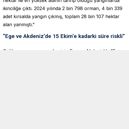
hektar ile en yüksek alanın tahrip olduğu yangınlarda
ikinciliğe çıktı. 2024 yılında 2 bin 798 orman, 4 bin 339
adet kırsalda yangın çıkmış, toplam 28 bin 107 hektar
alan yanmıştı.”
“Ege ve Akdeniz’de 15 Ekim’e kadarki süre riskli”
Sağlam, orman yangınları için Ege ve Akdeniz’de 15
Ekim’e kadarki sürenin riskli olduğunu ifade etti.
İstanbul
ve çevre illerde hava sıcaklığının düşmesiyle bu
tehlikenin daha düşük olduğunu dile getiren Sağlam,
“Fakat güney illerimizde hala yüksek sıcaklıklar devam
ediyor, bu yüzden yangın riski devam ediyor. Bu
rakamlar daha da artabilir. Bu yıl yangın sayısı 6 bin
800. Bu sadece ormanda çıkan yangın adedi değil,
kırsaldan çıkıp bir kısmı ormana ulaşan, ormandan çıkıp
kırsala bulaşan da diyebiliriz” diye konuştu.