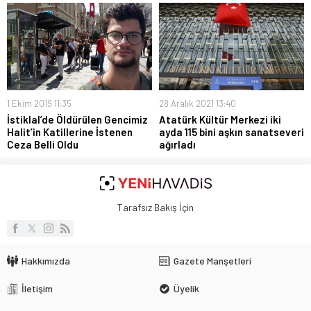
1 Ekim 2019 11:35
28 Aralık 2021 13:40
İstiklal’de Öldürülen Gencimiz
Atatürk Kültür Merkezi iki
Halit’in Katillerine İstenen
ayda 115 bini aşkın sanatseveri
Ceza Belli Oldu
ağırladı
Tarafsız Bakış İçin
Hakkımızda
Gazete Manşetleri
İletişim
Üyelik