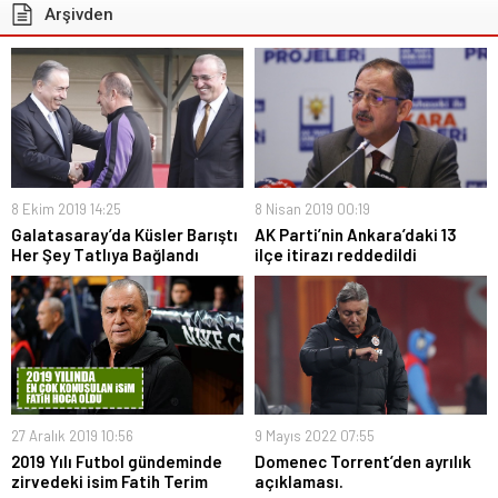
Arşivden
8 Ekim 2019 14:25
8 Nisan 2019 00:19
Galatasaray’da Küsler Barıştı
AK Parti’nin Ankara’daki 13
Her Şey Tatlıya Bağlandı
ilçe itirazı reddedildi
27 Aralık 2019 10:56
9 Mayıs 2022 07:55
2019 Yılı Futbol gündeminde
Domenec Torrent’den ayrılık
zirvedeki isim Fatih Terim
açıklaması.