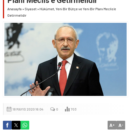
Planı Meclis’e Getirmelidir
Anasayfa
»
Siyaset
»
Hükümet, Yeni Bir Bütçe ve Yeni Bir Planı Meclis’e
Getirmelidir
18 MAYIS 2020 16:04
0
703
A
A
+
-