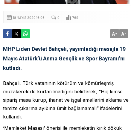
18 MAYIS 2020 16:06
0
769
A
A
+
-
MHP Lideri Devlet Bahçeli, yayımladığı mesajla 19
Mayıs Atatürk’ü Anma Gençlik ve Spor Bayramı’nı
kutladı.
Bahçeli, Türk vatanının kötürüm ve kömürleşmiş
müzakerelerle kurtarılmadığını belirterek, “Hiç kimse
sipariş masa kurup, ihanet ve işgal emellerini aklama ve
temize çıkarma ayıbına ümit bağlamamalı” ifadelerini
kullandı.
‘Memleket Masası’ önerisi ile memleketin kırık dökük