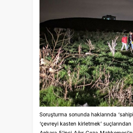
Soruşturma sonunda haklarında ‘sahipli hay
‘çevreyi kasten kirletmek’ suçlarından dava 
Ankara 5’inci Ağır Ceza Mahkemesi’nde gör
hapis cezası verildi.
Mahkeme heyeti, hükümle birlikte 3 sanığın
Kaynak: TRT Haber