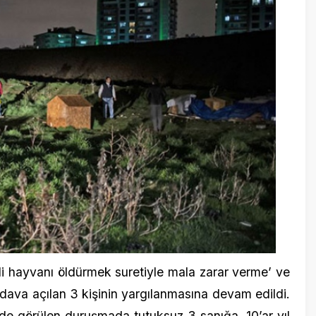
7 Kasım 20
Narin Gü
başlıyor
vanı öldürmek suretiyle mala zarar verme’ ve
açılan 3 kişinin yargılanmasına devam edildi.
ülen duruşmada tutuksuz 3 sanığa, 10’ar yıl
 da tutuklanmasına hükmetti.
2 Ocak 20
İstanbul’