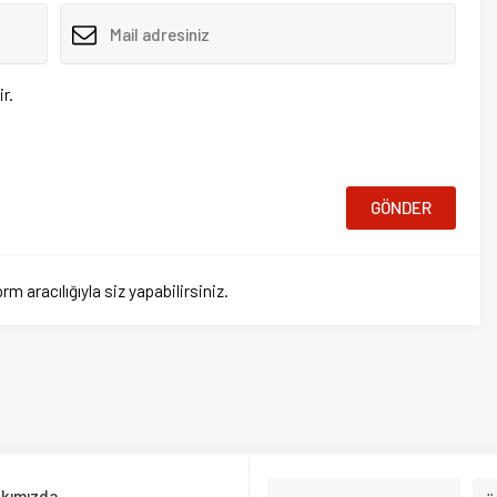
ığıyla siz yapabilirsiniz.
a
Ana Sayfa
Ülkemiz
nşetleri
Ekonomi
Siyaset
Teknoloji
Otomobil
Spor
Test Çöz
rafsızlıkla ele alarak, doğru bilgiye adil bir şekilde ulaşmanızı sağlıyoruz.