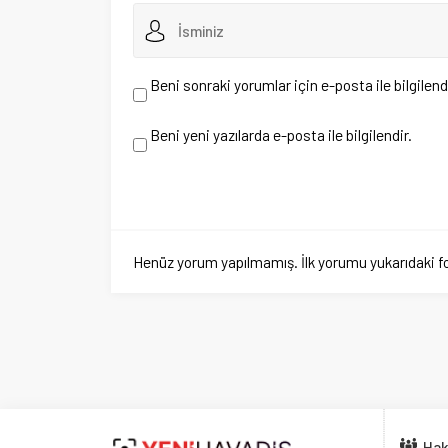
Henüz yorum yapılmamış. İlk yorumu yukarıdaki form aracıl
Hakkımızd
Tarafsız Bakış İçin
Gazete Ma
İletişim
Üyelik
Künye
Güncel olayları ta