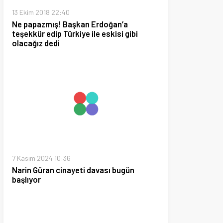
24 10:36
ran cinayeti davası bugün
20 13:42
un belli bölgelerine kar yağmaya