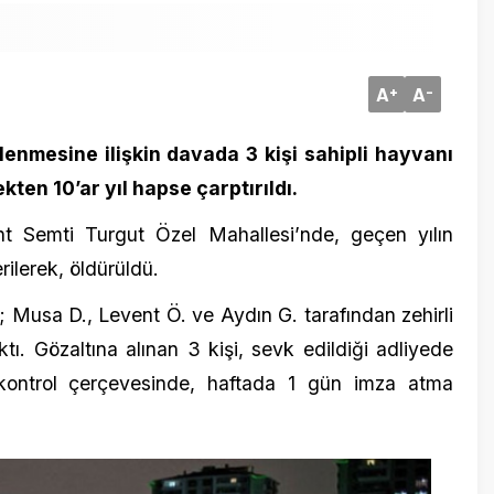
ine ilişkin davada 3 kişi sahipli hayvanı
0’ar yıl hapse çarptırıldı.
mti Turgut Özel Mahallesi’nde, geçen yılın
15 Ekim 20
Bizim Tek
k, öldürüldü.
 D., Levent Ö. ve Aydın G. tarafından zehirli
özaltına alınan 3 kişi, sevk edildiği adliyede
rol çerçevesinde, haftada 1 gün imza atma
13 Ekim 20
Ne papaz
teşekkür 
olacağız