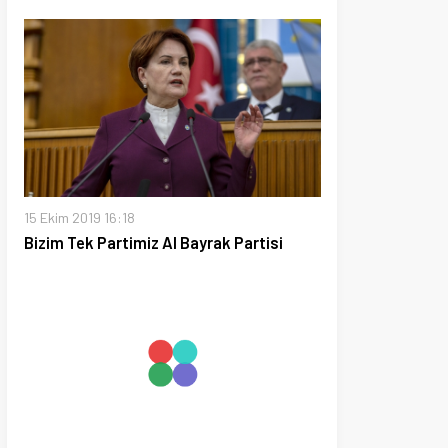
19 16:18
 Partimiz Al Bayrak Partisi
18 22:40
mış! Başkan Erdoğan’a
edip Türkiye ile eskisi gibi
 dedi