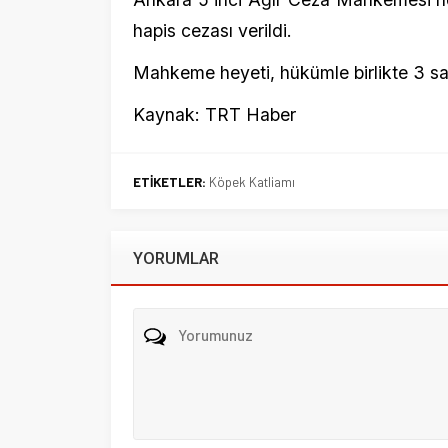
ETİKETLER:
Köpek Katliamı
YORUMLAR
Beni sonraki yorumlar için e-posta ile bilgilendir.
Beni yeni yazılarda e-posta ile bilgilendir.