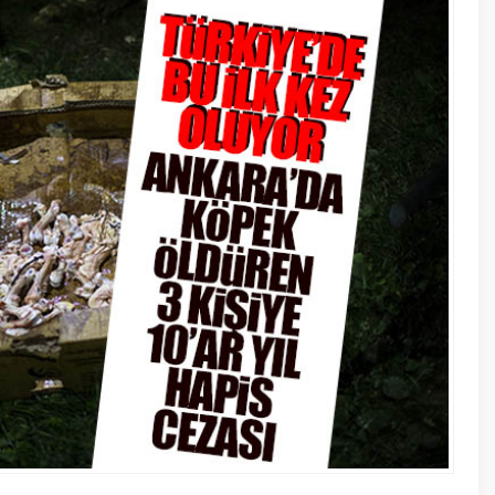
17 Ocak 20
İngiltere
olacak?
2 Haziran 
EPDK Akar
Fiyatları
indiririz!
A
A
+
-