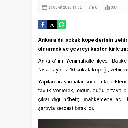
Ankara’da sokak köpeklerinin zehirlenmes
öldürmek ve çevreyi kasten kirletmekten 1
Ankara’nın Yenimahalle ilçesi Batıkent Se
Nisan ayında 16 sokak köpeği, zehir verilere
Yapılan araştırmalar sonucu köpeklerin; Musa
tavuk verilerek, öldürüldüğü ortaya çıktı. G
çıkarıldığı nöbetçi mahkemece adli kont
şartıyla serbest bırakıldı.