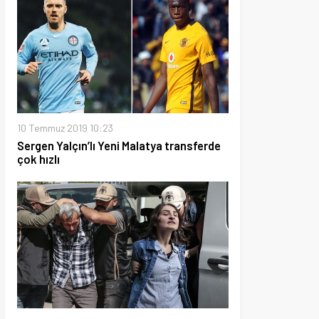
 2019 10:23
lçın’lı Yeni Malatya transferde
019 15:30
irmeye çalışan teröristler
dı