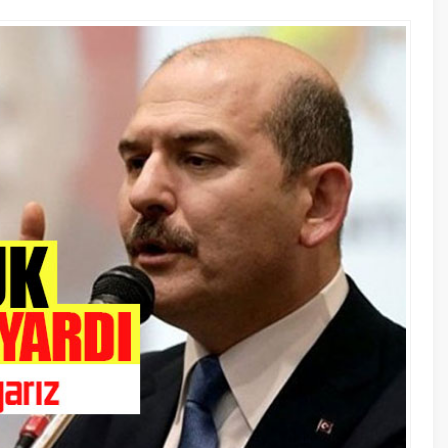
A
A
+
-
n canlı yayına konuk olan Soylu, sadece
fında yeni bir durumla karşı karşıya
rüse karşı ciddi şekilde önlem almaya