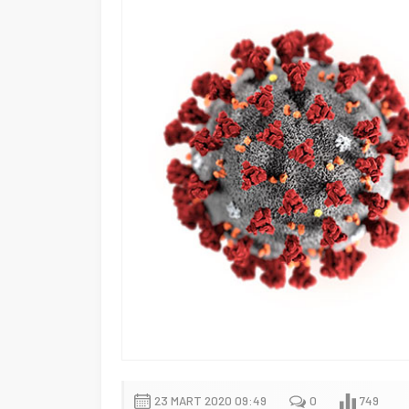
23 MART 2020 09:49
0
749