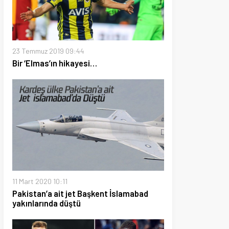
 2019 09:44
s’ın hikayesi…
0 10:11
’a ait jet Başkent İslamabad
ında düştü