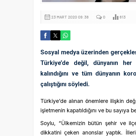
çalıştığını söyledi.
Türkiye’de alınan önemlere ilişkin değerlen
işletmenin kapatıldığını ve bu sayıya berber ve
Soylu, “Ülkemizin bütün şehir ve ilçelerin
dikkatini çeken anonslar yaptık. İllerimizd
trafikteki yoğunluk oranına, her şeyi adım a
Virüsün en fazla etkili olduğu yaş aralığı
tedbirler kapsamında yüksek oranda kural
yalnız bırakmadıklarını ifade etti.
Soylu, şunları dile getirdi:
“Kronik hastalığı bulunan ve 65 yaş üstü 1
kimsesiz, ihtiyaç sahibi. Kiminin ilacı var,
olarak bunların karşılanması gerekir. 65 y
çektik. Asılsız çağrılar hariç 30 bin 500 çağr