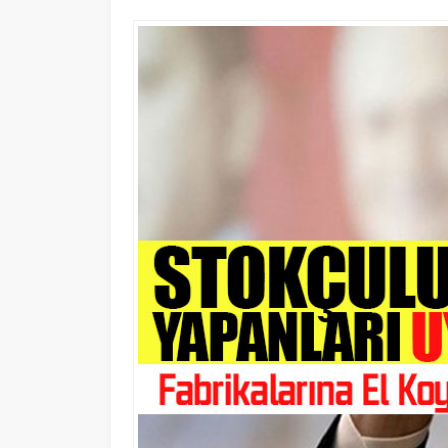
23 MART 2020 09:38
0
813
Sosyal medya üzerinden gerçekleştirile
Türkiye’de değil, dünyanın her tara
kalındığını ve tüm dünyanın koronavi