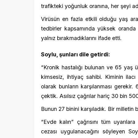
Bunun 27 binini karşıladık. Bir milletin büyük
“Evde kalın” çağrısını tüm uyarılara rağ
cezası uygulanacağını söyleyen Soylu, t
haklarında dava açılabileceğini belirtti.
“Fabrikalarına el koyarız”
Süreç içinde stokçuluk yapanları sert şekilde 
“İki gündür, Türkiye bilmiyor, biz bir şeyle
hepsini söyleyemem. Almışlar, depolarında
gece önce beni aradı. Bütün emniyet ekipler
itibarıyla Türkiye’deki bütün üreticilere 
söyledik.
Akşam 20.00 itibarıyla Sağlık Bakanlığım
uyardık. Aksi takdirde elimizde başka yetkil