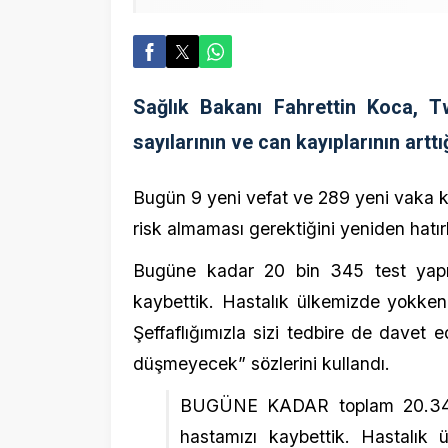
Sağlık Bakanı Fahrettin Koca, Twitte
sayılarının ve can kayıplarının arttığını s
Bugün 9 yeni vefat ve 289 yeni vaka kayded
risk almaması gerektiğini yeniden hatırlattı.
Bugüne kadar 20 bin 345 test yapıldığını
kaybettik. Hastalık ülkemizde yokken, ‘yo
Şeffaflığımızla sizi tedbire de davet ediyor
düşmeyecek” sözlerini kullandı.
BUGÜNE KADAR toplam 20.345 test y
hastamızı kaybettik. Hastalık ülke
durumu açıklıyoruz. Şeffaflığımızla sizi
ülke, bu tehdide yenik düşmeyecek.
— Dr. Fahrettin Koca (@drfahrettinko