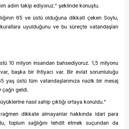
lerine nasıl sahip çıktığı ortaya konuldu.”
men dikkate almayanlar hakkında idari para
oplum sağlığını tehdit etmek suçundan da
uyaran Soylu, şunları dile getirdi:
 uğraşıyoruz. Maske üreticilerinin bir bölümü,
 maskeleri tutuyorlar. Sağlık Bakanımız iki
imizle bir araya geldik. Dün sabah saat 08.00
eş zamanlı baskın yaptık. Onlara bir tek şey
ızla sözleşme yapmaları için onları tekrar
er de var, bu yetkileri kullanmaktan da hiçbir