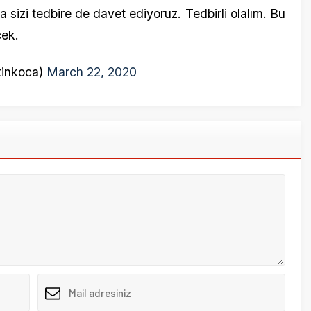
24 Eylül 20
Burhan A
Başlatıld
Aramıza
14 Mart 20
Son Daki