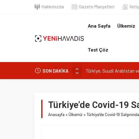
Hakkımızda
Gazete Manşetleri
İletişim
Ana Sayfa
Ülkemiz
Dün
Test Çöz
SON DAKİKA
Gıdada Güven Nerede Başlıyor, Ne
Muğla’da orman yangını
DOA’NIN BEDELİNİTÜKETİCİYE 
e-Devlet’in en çok kullanılan uygu
Türkiye’de Covid-19 Salg
Türkiye, Suudi Arabistan ve Pak
Anasayfa
»
Ülkemiz
»
Türkiye’de Covid-19 Salgınında son d