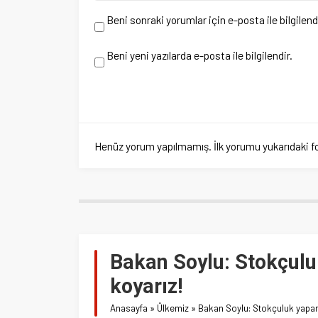
Henüz yorum yapılmamış. İlk yorumu yukarıdaki form aracıl
Bakan Soylu: Stokçuluk ya
koyarız!
Anasayfa
»
Ülkemiz
»
Bakan Soylu: Stokçuluk yapanların fab