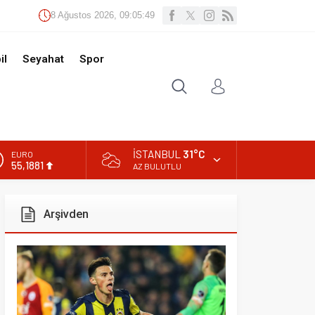
Ağustos 2026, 09:05:51
t
Spor
İSTANBUL
31°C
AZ BULUTLU
ivden