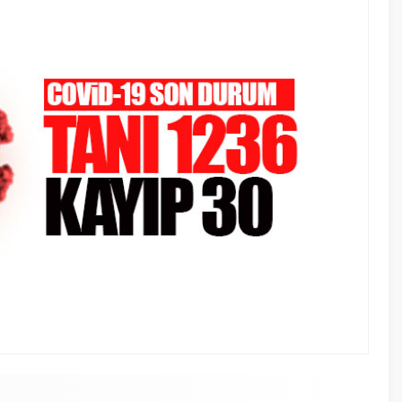
23 Temmuz
Bir ‘Elma
11 Mart 202
Pakistan
yakınlar
A
A
+
-