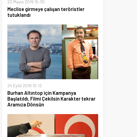
19 10:12
ltıntop için Kampanya
ı, Filmi Çekilsin Karakter tekrar
 Dönsün
22 12:03
ka: Seçim Barajı Düşürülüyor