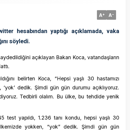
r hesabından yaptığı açıklamada, vaka
öyledi.
10 Temmuz
ildiğini açıklayan Bakan Koca, vatandaşların
Sergen Ya
çok hızlı
 belirten Koca, “Hepsi yaşlı 30 hastamızı
k’ dedik. Şimdi gün gün durumu açıklıyoruz.
uz. Tedbirli olalım. Bu ülke, bu tehdide yenik
apıldı, 1.236 tanı kondu, hepsi yaşlı 30
mizde yokken, “yok” dedik. Şimdi gün gün
22 Mayıs 2
 tedbire de davet ediyoruz. Tedbirli olalım. Bu
Meclise g
tutuklan
ca)
March 22, 2020