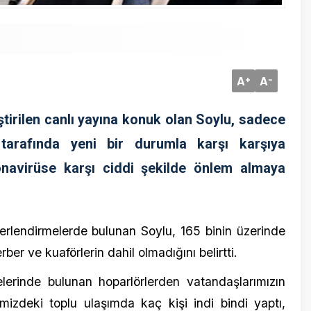
dirmelerde bulunan Soylu, 165 binin üzerinde
 kuaförlerin dahil olmadığını belirtti.
de bulunan hoparlörlerden vatandaşlarımızın
eki toplu ulaşımda kaç kişi indi bindi yaptı,
dım takip ediyoruz.” şeklinde konuştu.
nın 65 ve üstü olduğuna dikkati çeken Soylu,
lara uyulduğunu ve bu süreçte vatandaşları
0 milyon insandan bahsediyoruz. 1,5 milyonu
 başka bir ihtiyacı var. Bir evlat sorumluluğu
aş üstü tüm vatandaşlarımıza nazik bir mesaj
ı geldi.